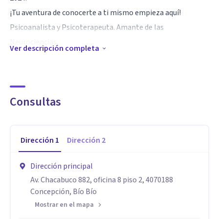
¡Tu aventura de conocerte a ti mismo empieza aquí!
Psicoanalista y Psicoterapeuta. Amante de las
Neurociencias.
Ver descripción completa
Psicóloga más recomendada por sus pacientes.
Docente por 15 años.
Con publicaciones sobre "Trauma y duelo, psicoterapia en
Consultas
situaciones límites".
Experiencia en autismo, TEA o trastorno del espectro
autista y asperger. Neurodivergencia.
Dirección
1
Dirección
2
Con experiencia en psicoterapia, duelo, psicología de la
adolescencia, bullying, abusos sexuales, adopción,
Dirección principal
agresividad, disociación, anorexia, estrategias de
Av. Chacabuco 882, oficina 8 piso 2, 4070188
aprendizaje, psicología infantil, ansiedad, maltrato infantil,
Concepción, Bío Bío
borderline, TDAH, bulimia, terapia infanto juvenil, celos,
Mostrar en el mapa
trastornos del aprendizaje, depresión, esquizofrenia,