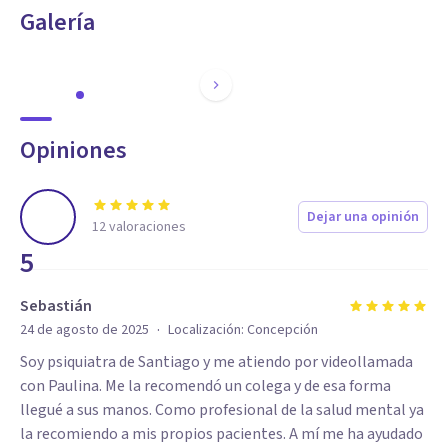
Galería
llegar. Psicoanalista y Directora de Cine, titulada en
Universidad de Concepción, Escuela de Cine de Chile, con
postítulo en Università degli Studi di Roma Tre, Italia.
Opiniones
Dejar una opinión
12
valoraciones
5
Sebastián
·
24 de agosto de 2025
Localización:
Concepción
Soy psiquiatra de Santiago y me atiendo por videollamada
con Paulina. Me la recomendó un colega y de esa forma
llegué a sus manos. Como profesional de la salud mental ya
la recomiendo a mis propios pacientes. A mí me ha ayudado