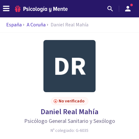
España
A Coruña
Daniel Real Mahía
No verificado
Daniel Real Mahía
Psicólogo General Sanitario y Sexólogo
Nº colegiado:
G-6035