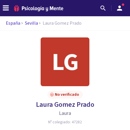
España
Sevilla
Laura Gomez Prado
No verificado
Laura Gomez Prado
Laura
Nº colegiado:
47282