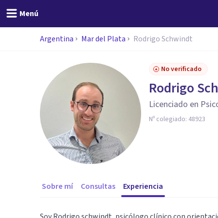
Menú
Argentina
Mar del Plata
Rodrigo Schwindt
No verificado
Rodrigo Sc
Licenciado en Psic
Nº colegiado:
48923
Sobre mí
Consultas
Experiencia
Soy Rodrigo schwindt, psicólogo clínico con orientac