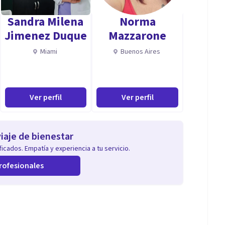
ersonales y factores biológicos.
Sandra Milena
Norma
rvenciones personalizadas que se adapten a las
Jimenez Duque
Mazzarone
ormación en evaluación psicológica mediante técnicas
Miami
Buenos Aires
lementar el proceso terapéutico con una
Ver perfil
Ver perfil
cidad de escucha. Me destaco por generar vínculos
de una mirada flexible basada en la Terapia
iaje de bienestar
icados. Empatía y experiencia a tu servicio.
abajar con pacientes que tienen dificultad para
rofesionales
ngua de Señas Argentina.