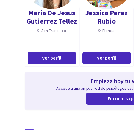
sensaciones, imágenes, cogniciones, relaciones interp
Maria De Jesus
Jessica Perez
Trabajo con adolescentes y adultos, priorizando inte
Gutierrez Tellez
Rubio
necesidades y estilos de cada paciente. Cuento con f
San Francisco
Florida
proyectivas y psicométricas, lo que me permite comp
comprensión profunda del funcionamiento psíquico.
Aptitudes
Ver perfil
Ver perfil
Soy una persona empática, reflexiva y con buena capa
terapéuticos sólidos y adaptar las intervenciones des
Empieza hoy tu v
Multimodal.
Accede a una amplia red de psicólogos calif
Tengo un perfil creativo y sensibilidad clínica para tr
Encuentra p
verbalizar su malestar. Hablo portugués y manejo Le