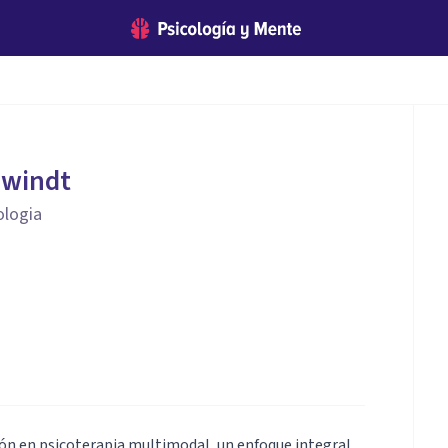
hwindt
ologia
ión en psicoterapia multimodal, un enfoque integral