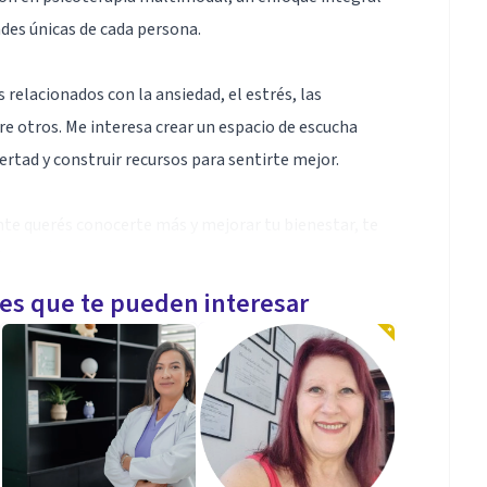
des únicas de cada persona.
elacionados con la ansiedad, el estrés, las
re otros. Me interesa crear un espacio de escucha
ertad y construir recursos para sentirte mejor.
te querés conocerte más y mejorar tu bienestar, te
to por tu proceso.
les que te pueden interesar
 si es de tu preferencia, Virtual.
enfocado en el trabajo terapéutico desde la
me permite abordar el malestar psicológico de manera
es de la experiencia humana: conducta, afecto,