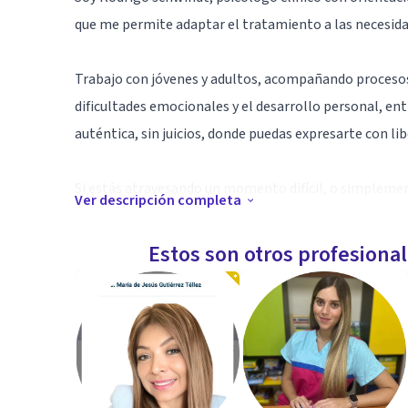
que me permite adaptar el tratamiento a las necesida
Trabajo con jóvenes y adultos, acompañando procesos r
dificultades emocionales y el desarrollo personal, ent
auténtica, sin juicios, donde puedas expresarte con lib
Si estás atravesando un momento difícil, o simplemen
Ver descripción completa
invito a que lo hagamos juntos, a tu ritmo y con respe
Estos son otros profesiona
Podemos trabajar juntos mediante terapia presencial, o
Especialidad
Soy Licenciado en Psicología con orientación clínica, 
perspectiva de la Terapia Multimodal. Este enfoque 
integral, considerando siete dimensiones fundamental