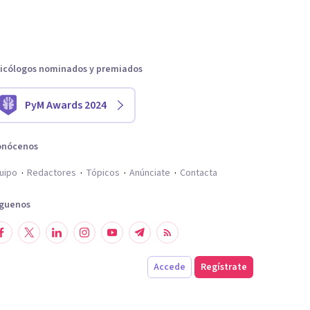
icólogos nominados y premiados
PyM Awards 2024
onócenos
uipo
Redactores
Tópicos
Anúnciate
Contacta
íguenos
Accede
Regístrate