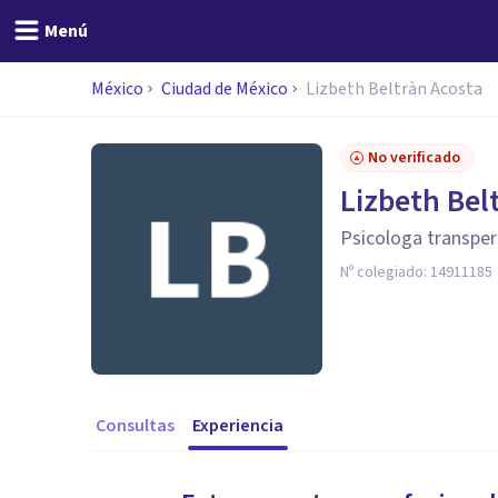
Menú
México
Ciudad de México
Lizbeth Beltràn Acosta
No verificado
Lizbeth Bel
Psicologa transper
Nº colegiado:
14911185
Consultas
Experiencia