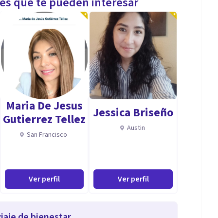
les que te pueden interesar
Maria De Jesus
Jessica Briseño
Gutierrez Tellez
Austin
San Francisco
Ver perfil
Ver perfil
iaje de bienestar