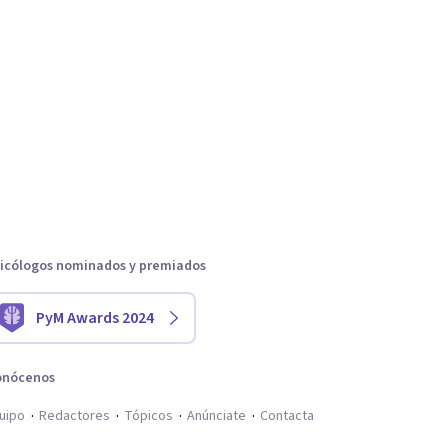
icólogos nominados y premiados
PyM Awards 2024
onócenos
uipo
Redactores
Tópicos
Anúnciate
Contacta