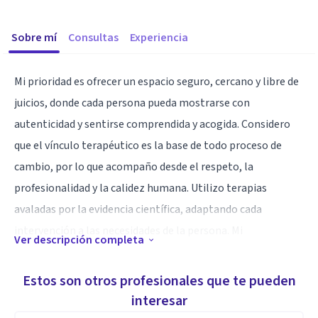
Sobre mí
Consultas
Experiencia
Mi prioridad es ofrecer un espacio seguro, cercano y libre de
juicios, donde cada persona pueda mostrarse con
autenticidad y sentirse comprendida y acogida. Considero
que el vínculo terapéutico es la base de todo proceso de
cambio, por lo que acompaño desde el respeto, la
profesionalidad y la calidez humana. Utilizo terapias
avaladas por la evidencia científica, adaptando cada
intervención a las necesidades de la persona. Mi
Ver descripción completa
compromiso es que este proceso, además de aliviar el
malestar, favorezca el bienestar personal y ayude a
Estos son otros profesionales que te pueden
construir una vida más plena y satisfactoria.
interesar