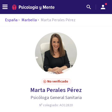
España
Marbella
Marta Perales Pérez
No verificado
Marta Perales Pérez
Psicóloga General Sanitaria
Nº colegiado:
AO12820