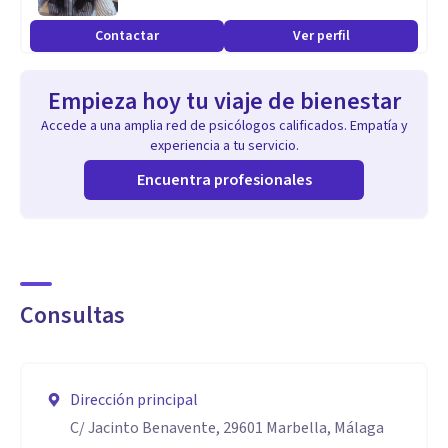
Aptitudes
Contactar
Ver perfil
Me caracteriza la capacidad de trabajar con problemáticas
complejas, ofreciendo un entorno que brinde apoyo y
Empieza hoy tu viaje de bienestar
sentido al proceso, y facilitando que la persona avance con
Accede a una amplia red de psicólogos calificados. Empatía y
seguridad y claridad hacia el cambio mediante un
experiencia a tu servicio.
acompañamiento flexible, cercano y sensible a sus
Encuentra profesionales
necesidades.
Consultas
Dirección principal
C/ Jacinto Benavente, 29601 Marbella, Málaga