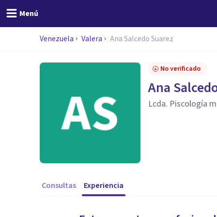
Menú
Venezuela
Valera
Ana Salcedo Suarez
No verificado
Ana Salced
Lcda. Piscología m
Consultas
Experiencia