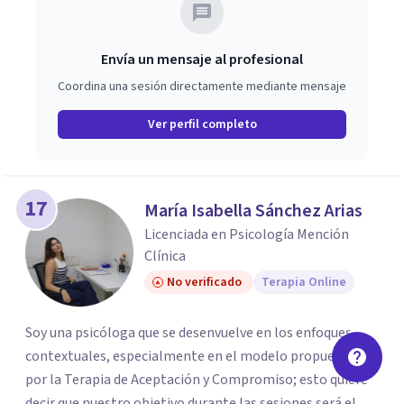
en un acto de cuidado, devolviendo a cada paciente el
protagonismo de su propia vida.
Envía un mensaje al profesional
Coordina una sesión directamente mediante mensaje
Ver perfil completo
17
María Isabella Sánchez Arias
Licenciada en Psicología Mención
Clínica
No verificado
Terapia Online
Soy una psicóloga que se desenvuelve en los enfoques
contextuales, especialmente en el modelo propuesto
por la Terapia de Aceptación y Compromiso; esto quiere
decir que nuestro objetivo durante las sesiones será el