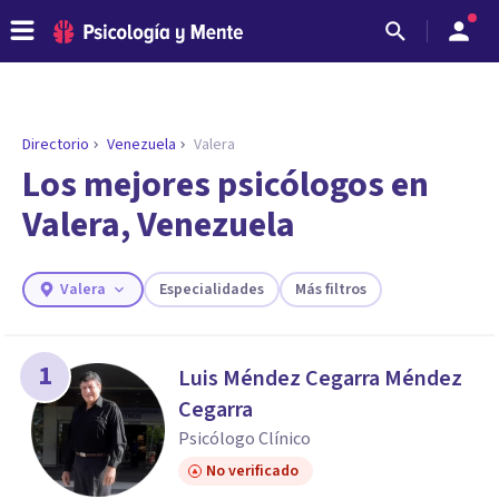
Directorio
Venezuela
Valera
ENCONTRAR MI TERAPEUTA
¿Necesitas ayuda para encontrar el
Los mejores psicólogos en
psicólogo adecuado?
Valera, Venezuela
Responde a unas breves preguntas y te ofreceremos
los profesionales que más se ajustan a tus
necesidades.
Valera
Especialidades
Más filtros
Responder cuestionario
1
Luis Méndez Cegarra Méndez
Cegarra
Psicólogo Clínico
No verificado