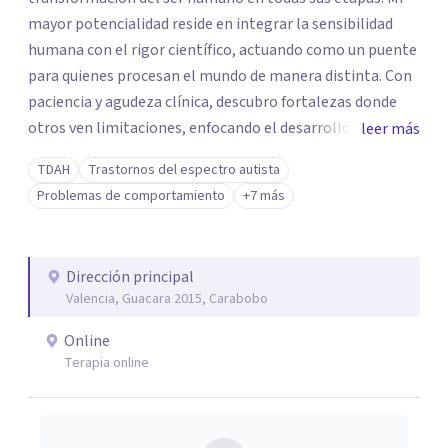
mayor potencialidad reside en integrar la sensibilidad
humana con el rigor científico, actuando como un puente
para quienes procesan el mundo de manera distinta. Con
paciencia y agudeza clínica, descubro fortalezas donde
otros ven limitaciones, enfocando el desarrollo de
leer más
habilidades sociales en el autismo no como un ajuste a un
TDAH
Trastornos del espectro autista
molde, sino como una llave hacia la autonomía real. Esta
Problemas de comportamiento
+7 más
capacidad de observación profunda me permite transitar
con fluidez hacia la terapia con adolescentes y adultos,
ofreciendo una escucha activa y sin juicios capaz de
Dirección principal
sostener la complejidad de las crisis vitales. Mi fortaleza
Valencia, Guacara 2015, Carabobo
es la adaptabilidad empática: la habilidad de hablar el
lenguaje lúdico de un niño, descifrar el silencio de un
Online
adolescente y acompañar la reflexión madura del adulto.
Terapia online
Entiendo que cada historia merece ser tratada con honor
y ética, por lo que mi práctica define una presencia
terapéutica sólida donde la evidencia clínica se convierte