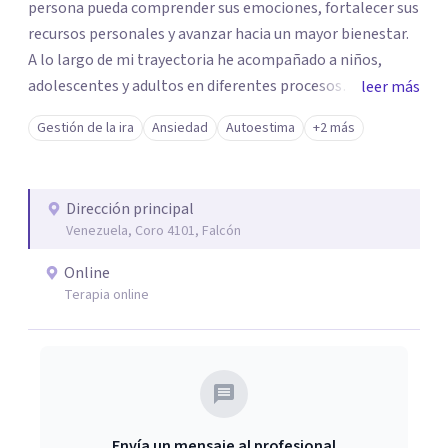
persona pueda comprender sus emociones, fortalecer sus
recursos personales y avanzar hacia un mayor bienestar.
A lo largo de mi trayectoria he acompañado a niños,
adolescentes y adultos en diferentes procesos
leer más
emocionales. Actualmente realizo consultas
Gestión de la ira
Ansiedad
Autoestima
+2 más
psicológicas en modalidad online, ofreciendo un servicio
accesible y personalizado para adaptarme a las
necesidades de cada paciente.
Dirección principal
Venezuela, Coro 4101, Falcón
Online
Terapia online
Envía un mensaje al profesional