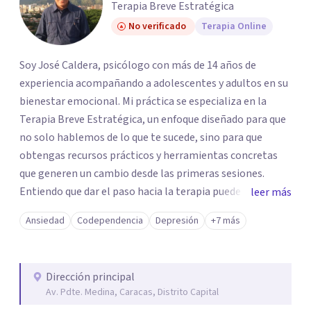
Terapia Breve Estratégica
No verificado
Terapia Online
Soy José Caldera, psicólogo con más de 14 años de
experiencia acompañando a adolescentes y adultos en su
bienestar emocional. Mi práctica se especializa en la
Terapia Breve Estratégica, un enfoque diseñado para que
no solo hablemos de lo que te sucede, sino para que
obtengas recursos prácticos y herramientas concretas
que generen un cambio desde las primeras sesiones.
Entiendo que dar el paso hacia la terapia puede generar
leer más
dudas, pero si te sientes bloqueado por la ansiedad,
Ansiedad
Codependencia
Depresión
+7 más
ataques de pánico, miedos o el dolor de una ruptura, mi
objetivo es ayudarte a transformar esa parálisis en
acción. Trabajaremos juntos para superar duelos, fobias y
Dirección principal
el estrés cotidiano, devolviéndote el control de tu vida de
Av. Pdte. Medina, Caracas, Distrito Capital
forma ágil y efectiva.