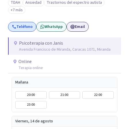
TDAH
Ansiedad
Trastornos del espectro autista
experiencias y vínculos han marcado tu historia. Quizás te
+7 más
cuesta poner límites, confiar en los demás o repites
vínculos que te hacen daño. O tal vez buscas
Teléfono
WhatsApp
Email
herramientas para comprender y acompañar mejor a tus
hijos. Aquí encontrarás un espacio humano, profesional y
seguro para iniciar tu proceso de sanación. Si sientes que
Psicoterapia con Janis
Avenida Francisco de Miranda, Caracas 1071, Miranda
es el momento de transformar tu historia, estaré para
dar ese primer paso contigo.
Online
Terapia online
Mañana
20:00
21:00
22:00
23:00
Viernes, 14 de agosto