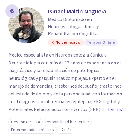
6
Ismael Maitin Noguera
Médico Diplomado en
Neuropsicología clínica y
Rehabilitación Cognitiva
No verificado
Terapia Online
Médico especialista en Neuropsicología Clínica y
Neurofisiología con más de 12 años de experiencia en el
diagnóstico y la rehabilitación de patologías
neurológicas y psiquiátricas complejas. Experto en el
manejo de demencias, trastornos del sueño, trastornos
del estado de ánimo y de la personalidad, con formación
en el diagnóstico diferencial en epilepsia, EEG Digital y
Potenciales Relacionados con Eventos (ERP). Sirvió
leer más
como Jefe de la Cátedra y Profesor de Neurociencias
Gestión de la ira
Personalidad borderline
Cognitivas en Universidad Católica Andrés Bello, Profesor
Enfermedades crónicas
+7 más
de Neurociencias en Universidad Metropolitana.