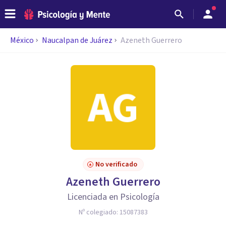
México
Naucalpan de Juárez
Azeneth Guerrero
No verificado
Azeneth Guerrero
Licenciada en Psicología
Nº colegiado:
15087383