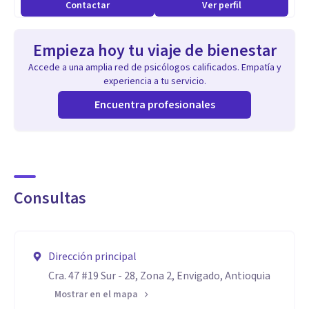
Contactar
Ver perfil
comunicación clara de mis propios procesos, lo que
favorece que la persona también desarrolle esta capacidad
Empieza hoy tu viaje de bienestar
consigo misma.
Accede a una amplia red de psicólogos calificados. Empatía y
Mi enfoque combina competencias comunicativas (escucha,
experiencia a tu servicio.
claridad, capacidad para generar diálogo), cognitivas
Encuentra profesionales
(análisis, reflexión) y emocionales (empatía, calidez).
Pongo a disposición toda mi experiencia, conocimientos y
sensibilidad para acompañarte en tu camino de
autoconocimiento y transformación.
Consultas
Dirección principal
Cra. 47 #19 Sur - 28, Zona 2, Envigado, Antioquia
Mostrar en el mapa