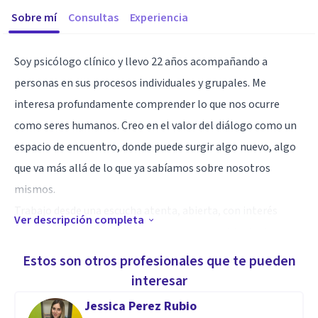
Sobre mí
Consultas
Experiencia
Soy psicólogo clínico y llevo 22 años acompañando a
personas en sus procesos individuales y grupales. Me
interesa profundamente comprender lo que nos ocurre
como seres humanos. Creo en el valor del diálogo como un
espacio de encuentro, donde puede surgir algo nuevo, algo
que va más allá de lo que ya sabíamos sobre nosotros
mismos.
Trabajo desde una escucha atenta, abierta, con interés
Ver descripción completa
genuino y con la intención de generar un ambiente de
confianza donde puedas expresarte libremente.
Estos son otros profesionales que te pueden
interesar
Especialidad
Jessica Perez Rubio
Mi práctica clínica se basa principalmente en el