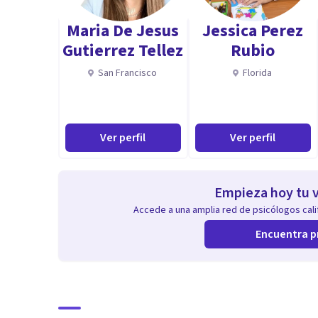
Psicologa
Maria De Jesus
Jessica Perez
Mg en Psicologia
Gutierrez Tellez
Rubio
Terapeuta
San Francisco
Florida
Ver perfil
Ver perfil
Empieza hoy tu v
Accede a una amplia red de psicólogos calif
Encuentra p