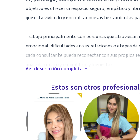
objetivo es ofrecer un espacio seguro, empático y lib
que está viviendo y encontrar nuevas herramientas par
Trabajo principalmente con personas que atraviesan
emocional, dificultades en sus relaciones o etapas de
cada consultante pueda reconectar con sus propios r
una vida con mayor equilibrio y bienestar.
Ver descripción completa
Mi enfoque integra la escucha profunda, la conciencia
Estos son otros profesiona
cambios reales en la vida cotidiana.
Si estás pasando por un momento difícil o simplement
emocional, será un gusto acompañarte en tu proceso
Especialidad