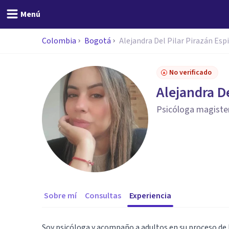
Menú
Colombia
Bogotá
Alejandra Del Pilar Pirazán Espi
No verificado
Alejandra De
Psicóloga magister
Sobre mí
Consultas
Experiencia
Soy psicóloga y acompaño a adultos en su proceso de 