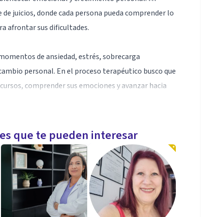
re de juicios, donde cada persona pueda comprender lo
a afrontar sus dificultades.
 momentos de ansiedad, estrés, sobrecarga
 cambio personal. En el proceso terapéutico busco que
ecursos, comprender sus emociones y avanzar hacia
 emocional y herramientas prácticas que faciliten
les que te pueden interesar
e deseas conocerte mejor y fortalecer tu bienestar
.