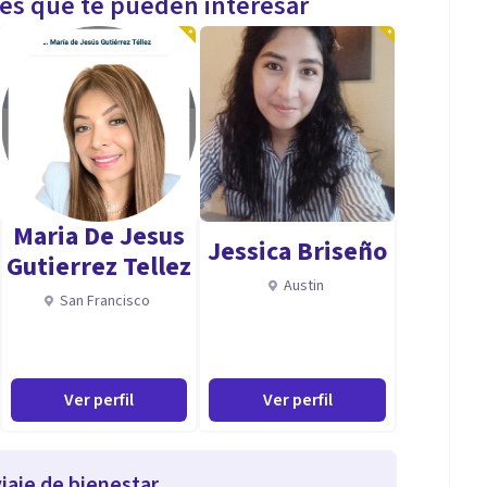
les que te pueden interesar
Maria De Jesus
Jessica Briseño
Gutierrez Tellez
Austin
San Francisco
Ver perfil
Ver perfil
iaje de bienestar