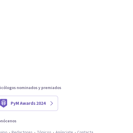
icólogos nominados y premiados
PyM Awards 2024
onócenos
uipo
Redactores
Tópicos
Anúnciate
Contacta