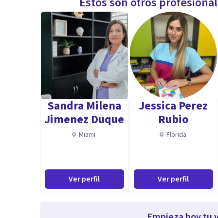
Estos son otros profesiona
Sandra Milena
Jessica Perez
Jimenez Duque
Rubio
Miami
Florida
Ver perfil
Ver perfil
Empieza hoy tu v