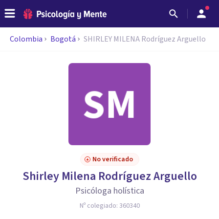
Colombia
Bogotá
SHIRLEY MILENA Rodríguez Arguello
No verificado
Shirley Milena Rodríguez Arguello
Psicóloga holística
Nº colegiado:
360340