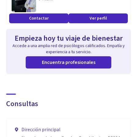
Capacidad de intervención cuidadosa y oportuna,
respetando el ritmo del paciente.
Contactar
Ver perfil
Lectura y comprensión profunda del mundo interno del
paciente.
Empieza hoy tu viaje de bienestar
Accede a una amplia red de psicólogos calificados. Empatía y
Acompañamiento en procesos de autoconocimiento,
experiencia a tu servicio.
elaboración del sufrimiento y transformación subjetiva.
Encuentra profesionales
Ética profesional sólida y respeto absoluto por la
confidencialidad.
Consultas
Dirección principal