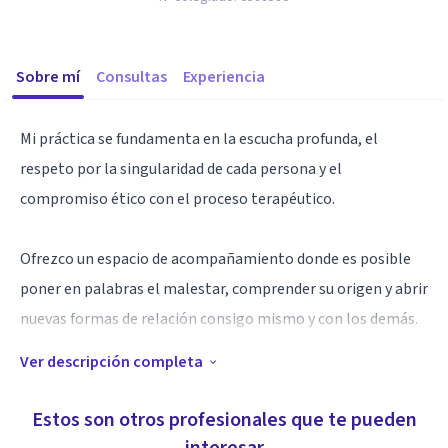
Sobre mí
Consultas
Experiencia
Mi práctica se fundamenta en la escucha profunda, el
respeto por la singularidad de cada persona y el
compromiso ético con el proceso terapéutico.
Ofrezco un espacio de acompañamiento donde es posible
poner en palabras el malestar, comprender su origen y abrir
nuevas formas de relación consigo mismo y con los demás.
Ver descripción completa
Concibo la terapia como un encuentro que permite
transformar el sufrimiento en una oportunidad de
Estos son otros profesionales que te pueden
elaboración y crecimiento psíquico.