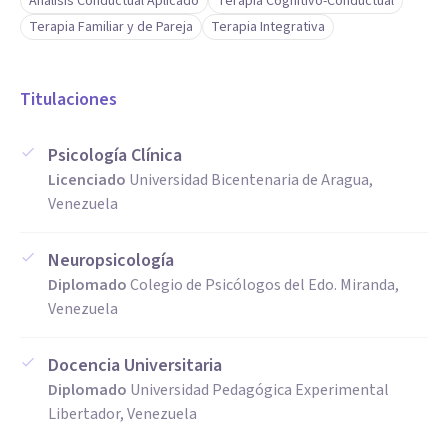
Análisis Conductual Aplicado
Terapia Cognitivo-Conductual
esperanza, y a partir de allí, en mutua colaboración,
Terapia Familiar y de Pareja
Terapia Integrativa
generar planes de cambio para una vida más llena de
propósito, significado y disfrute.
Titulaciones
Psicología Clínica
Licenciado
Universidad Bicentenaria de Aragua,
Venezuela
Neuropsicología
Diplomado
Colegio de Psicólogos del Edo. Miranda,
Venezuela
Docencia Universitaria
Diplomado
Universidad Pedagógica Experimental
Libertador, Venezuela