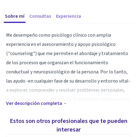
Sobre mí
Consultas
Experiencia
Me desempeño como psicólogo clínico con amplia
experiencia en el asesoramiento y apoyo psicológico
("counseling") que me permiten el abordaje y tratamiento
de los procesos que organizan el funcionamiento
conductual y neuropsicológico de la persona. Por lo tanto,
las ayudo -en cualquier fase de su desarrollo y entorno vital-
a explorar, comprender y resolver problemas personales,
emocionales o interpersonales, fomentando su bienestar y
Ver descripción completa
capacidad para tomar mejores decisiones en el día a día.
En primera instancia me enfoco en la normalidad,
Estos son otros profesionales que te pueden
trabajando con dificultades cotidianas, crisis vitales o
interesar
conflictos internos, pudiendo abordar problemáticas y