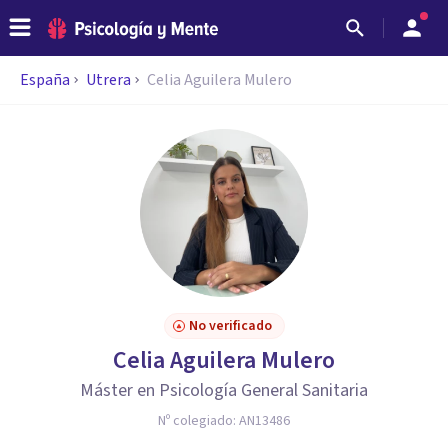
España
Utrera
Celia Aguilera Mulero
No verificado
Celia Aguilera Mulero
Máster en Psicología General Sanitaria
Nº colegiado:
AN13486