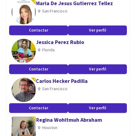
Maria De Jesus Gutierrez Tellez
relación terapéutica.
San Francisco
La terapia psicológica es una herramienta que podemos
Contactar
Ver perfil
usar para superar obstáculos, aprender a vivir de una forma
Jessica Perez Rubio
diferente, o para reconciliarnos con partes que tenemos
Florida
atascadas, olvidándonos del estrés y el ritmo frenético que
llevamos constantemente.
Contactar
Ver perfil
Carlos Hecker Padilla
Si quieres que te acompañe en tu proceso, estaré encantada
San Francisco
de poder hacerlo.
Aptitudes
Contactar
Ver perfil
Empatía, escucha activa, superación y dedicación
Regina Wohltmuh Abraham
Houston