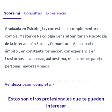
Sobre mí
Consultas
Experiencia
Graduada en Psicología y con estudios complementarios
como el Master de Psicología General Sanitaria y Psicología
de la Intervención Social y Comunitaria. Apasionada del
ámbito y en constante formación, con experiencia en
trastornos de ansiedad, autoestima, relaciones de pareja,
personas mayores y niños.
Trabajo a través del enfoque cognitivo-conductual,
Ver descripción completa
utilizando terapias de Tercera Generación, aunque
adaptando cada tratamiento a la persona y a sus
Estos son otros profesionales que te pueden
necesidades. Como pilar fundamental se encuentran la
interesar
escucha activa y la empatía, así como el compromiso en la