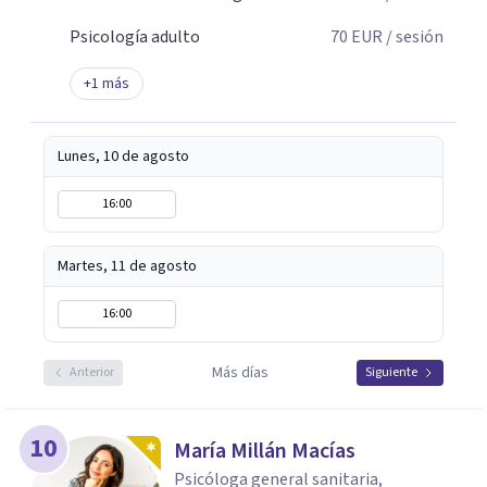
emocional o situaciones vitales difíciles de gestionar en
soledad. También ofrezco terapia online para quienes
Psicología adulto
70
EUR
/ sesión
necesitan mayor flexibilidad o se encuentran fuera.
+
1
más
Lunes, 10 de agosto
16:00
Martes, 11 de agosto
16:00
Más días
Anterior
Siguiente
10
María Millán Macías
Psicóloga general sanitaria,