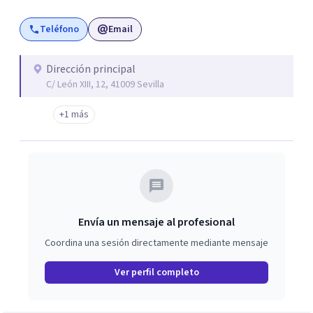
desarrollo personal y profesional. Por todo ello te animo
Teléfono
Email
a que trabajemos tus problemas cuanto antes, desde una
perspectiva constructiva y sin prejuicios.
Dirección principal
C/ León XIII, 12, 41009 Sevilla
+1 más
Envía un mensaje al profesional
Coordina una sesión directamente mediante mensaje
Ver perfil completo