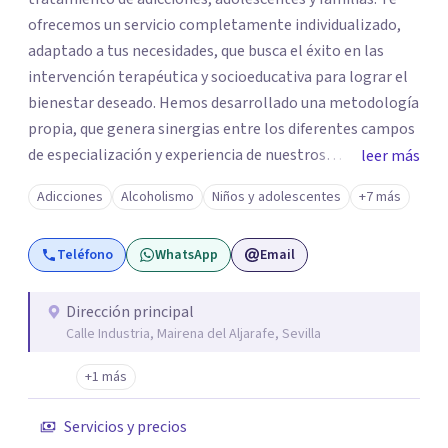
ofrecemos un servicio completamente individualizado,
adaptado a tus necesidades, que busca el éxito en las
intervención terapéutica y socioeducativa para lograr el
bienestar deseado. Hemos desarrollado una metodología
propia, que genera sinergias entre los diferentes campos
de especialización y experiencia de nuestros
leer más
profesionales. Así establecemos tu itinerario, de manera
Adicciones
Alcoholismo
Niños y adolescentes
+7 más
consensuada por los miembros de nuestro equipo
humano. Se trata de una intervención transversal entre
Teléfono
WhatsApp
Email
lo terapéutico y socioeducativo, que se nutre del
humanismo y la escucha para ayudarte a consolidar todo
lo que vayas descubriendo durante el proceso. Gracias a
Dirección principal
Calle Industria, Mairena del Aljarafe, Sevilla
los resultados obtenidos durante años y las opiniones de
nuestros usuarios/as nos hemos convertido en referentes
+1 más
del sector tanto en Sevilla como en Andalucía. Sobre todo
para problemas derivados de las adicciones, la conducta
Servicios y precios
adolescente o la comunicación familiar. Pero también en