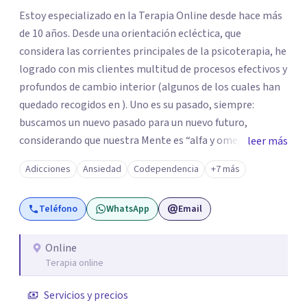
Estoy especializado en la Terapia Online desde hace más
de 10 años. Desde una orientación ecléctica, que
considera las corrientes principales de la psicoterapia, he
logrado con mis clientes multitud de procesos efectivos y
profundos de cambio interior (algunos de los cuales han
quedado recogidos en ). Uno es su pasado, siempre:
buscamos un nuevo pasado para un nuevo futuro,
considerando que nuestra Mente es “alfa y omega” de los
leer más
problemas de la personalidad. Los aspectos “sanos” de la
Adicciones
Ansiedad
Codependencia
+7 más
personalidad nos van a permitir afrontar y resolver los
“enfermos” (). Mi trabajo con los clientes facilita el
Teléfono
WhatsApp
Email
esclarecimiento del origen de los trastornos psíquicos, el
cambio de percepción del pasado, y la proyección y
vivencia de cambios progresivos. Desde la aceptación, el
Online
Terapia online
compromiso mutuo, y el aumento paulatino del campo
de Conciencia, es posible lograr El Cambio, porque Saber
Servicios y precios
es Poder.