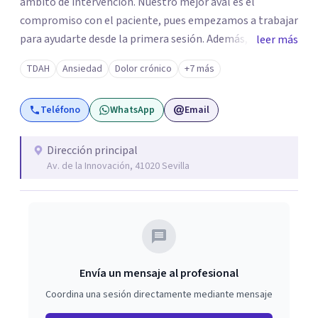
ámbito de intervención. Nuestro mejor aval es el
compromiso con el paciente, pues empezamos a trabajar
para ayudarte desde la primera sesión. Además,
leer más
trabajamos de forma coordinada para ofrecerte una
TDAH
Ansiedad
Dolor crónico
+7 más
intervención individualizada y multidisciplinar, por este
motivo nuestros tratamientos tienen un alto porcentaje
Teléfono
WhatsApp
Email
de éxito. Puedes llamar sin compromiso paran
informarte sobre nuestros tratamientos, tarifas y
promociones.
Dirección principal
Av. de la Innovación, 41020 Sevilla
Envía un mensaje al profesional
Coordina una sesión directamente mediante mensaje