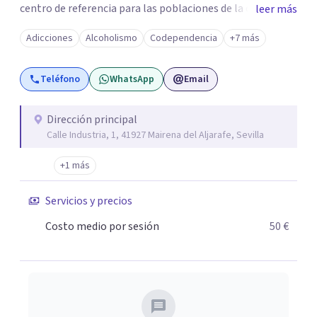
centro de referencia para las poblaciones de la comarca
leer más
del Aljarafe, Sevilla y Andalucía. Testimonio de ello son la
Adicciones
Alcoholismo
Codependencia
+7 más
cantidad de familias y pacientes que confían en nuestro
equipo humano especializado, con años de experiencia en
Teléfono
WhatsApp
Email
el campo de las drogodependencias y adicciones
comportamentales. Podrás optar por la hospitalización
en la clínica de desintoxicación o el ingreso en Comunidad
Dirección principal
Calle Industria, 1, 41927 Mairena del Aljarafe, Sevilla
Terapéutica si prefieres aislarte del exterior y protegerte
de recaídas durante el síndrome de abstinencia. También
+1 más
tendrás disponible el tratamiento y terapia grupal o
individual, si prefieres hacerlo de manera ambulatoria, en
Servicios y precios
nuestras consultas externas situadas en Mairena del
Costo medio por sesión
50 €
Aljarafe o mediante videoconferencia. O compaginar la
tutela y apoyo terapéutico en nuestras viviendas de
apoyo al tratamiento y pisos terapéuticos.