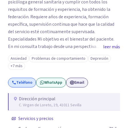
psicóloga general sanitaria y cumplir con todos los
requisitos de formación y experiencia, ha obtenido la
federación. Requiere años de experiencia, formación
específica, supervisión continua que hace que la calidad
del servicio esté continuamente supervisada.
Especialidades Mi objetivo es el bienestar del paciente.
En mi consulta trabajo desde una perspectiva
leer más
integradora. Llevo 28 años trabajando para ayudar a las
Ansiedad
Problemas de comportamiento
Depresión
personas a crecer y solucionar sus conflictos. Trato sólo
+7 más
aquellos casos que realmente puedo ayudar. Depresión,
ansiedad, angustia, duelo por una pérdida, resolución de
Teléfono
WhatsApp
Email
conflictos, situaciones conflictivas en la familia, en la
pareja, infidelidad etc. Con más de 28 años de experiencia.
La experiencia favorece la resolución de los casos, y la
Dirección principal
C. Virgen de Loreto, 19, 41011 Sevilla
formación continua. Carolina Marín es licenciada en
Psicología por la Universidad de Sevilla, es
Servicios y precios
psicoterapeuta en continua formación y supervisión.