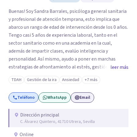
los profesionales que más se ajustan a tus
necesidades.
Buenas! Soy Sandra Barrales, psicóloga general sanitaria
y profesional de atención temprana, esto implica que
Responder cuestionario
abarco un rango de edad de intervención desde los 0 años.
Tengo casi 5 años de experiencia laboral, tanto en el
sector sanitario como en una academia en la cual,
además de impartir clases, evalúo inteligencia y
personalidad. Así mismo, ayudo a poner en marchas
estrategias de afrontamiento al estrés, gestión de la
leer más
frustración, manejo de la ansiedad, desarrollo de
TDAH
Gestión de la ira
Ansiedad
+7 más
habilidades sociales y de comunicación, así como
motivación.
Teléfono
WhatsApp
Email
Dirección principal
C. Álvarez Quintero, 41710 Utrera, Sevilla
Online