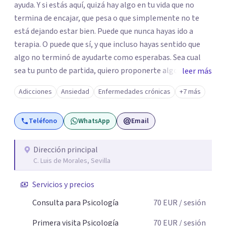
ayuda. Y si estás aquí, quizá hay algo en tu vida que no
termina de encajar, que pesa o que simplemente no te
está dejando estar bien. Puede que nunca hayas ido a
terapia. O puede que sí, y que incluso hayas sentido que
algo no terminó de ayudarte como esperabas. Sea cual
sea tu punto de partida, quiero proponerte algo
leer más
importante: darte la oportunidad de entender qué te está
Adicciones
Ansiedad
Enfermedades crónicas
+7 más
pasando y empezar a trabajarlo desde un lugar distinto.
Cuando esto ocurre, muchas personas intentan seguir
Teléfono
WhatsApp
Email
adelante como pueden. Se exigen más, intentan
controlarlo o lo dejan pasar… hasta que llega un
momento en el que entender lo que está pasando se
Dirección principal
C. Luis de Morales, Sevilla
vuelve imprescindible para poder cambiarlo. Mi trabajo
consiste precisamente en acompañarte en ese proceso.
Servicios y precios
Soy Psicóloga General Sanitaria y trabajo principalmente
de forma presencial en Sevilla, acompañando a personas
Consulta para Psicología
70
EUR
/ sesión
que atraviesan momentos de ansiedad, bloqueo
Primera visita Psicología
70
EUR
/ sesión