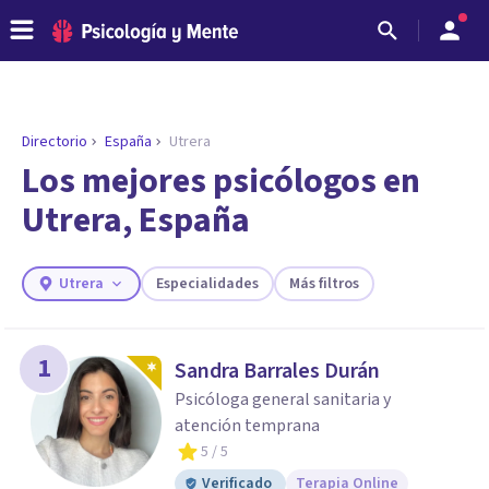
Directorio
España
Utrera
Los mejores psicólogos en
Utrera, España
Utrera
Especialidades
Más filtros
1
Sandra Barrales Durán
ENCONTRAR MI TERAPEUTA
Psicóloga general sanitaria y
¿Necesitas ayuda para encontrar el
atención temprana
psicólogo adecuado?
5
/ 5
Responde a unas breves preguntas y te ofreceremos
Verificado
Terapia Online