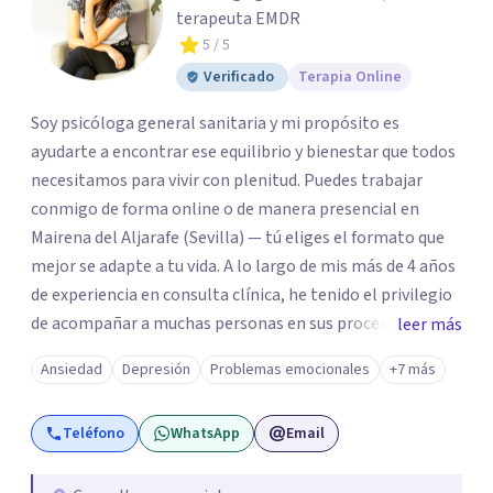
terapeuta EMDR
5
/ 5
Verificado
Terapia Online
Soy psicóloga general sanitaria y mi propósito es
ayudarte a encontrar ese equilibrio y bienestar que todos
necesitamos para vivir con plenitud. Puedes trabajar
conmigo de forma online o de manera presencial en
Mairena del Aljarafe (Sevilla) — tú eliges el formato que
mejor se adapte a tu vida. A lo largo de mis más de 4 años
de experiencia en consulta clínica, he tenido el privilegio
de acompañar a muchas personas en sus procesos de
leer más
cambio, viendo de primera mano cómo somos capaces de
Ansiedad
Depresión
Problemas emocionales
+7 más
transformar nuestro malestar en fortaleza.
Teléfono
WhatsApp
Email