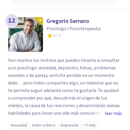
12
Gregorio Serrano
Psicólogo I Psicoterapeuta
5
/ 5
Son muchos los motivos que pueden llevarte a consultar
a un psicólogo: ansiedad, depresión, fobias, problemas
sexuales o de pareja, sentirte perdido en un momento
dado… pero todos comparten algo, un malestar que no
te permite seguir adelante como te gustaría. Te ayudaré
a comprender por qué, descubrirás el origen de tus
miedos, la causa de tus reacciones y desarrollarás nuevas
habilidades para llevar una vida más consciente y
leer más
satisfactoria. Aún sin causa aparente, la mente puede
Ansiedad
Dolor crónico
Depresión
+7 más
llegar a bloquearte, impedirte disfrutar o lastrar tu