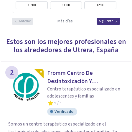
10:00
11:00
12:00
Más días
Anterior
Siguiente
Estos son los mejores profesionales en
los alrededores de
Utrera
,
España
2
Fromm Centro De
Desintoxicación Y
Tratamiento De Adicciones
Centro terapéutico especializado en
adolescentes y familias
5
/ 5
Verificado
Somos un centro terapéutico especializado en el
tratamiento de adicciones, adolescentes y familias. Te