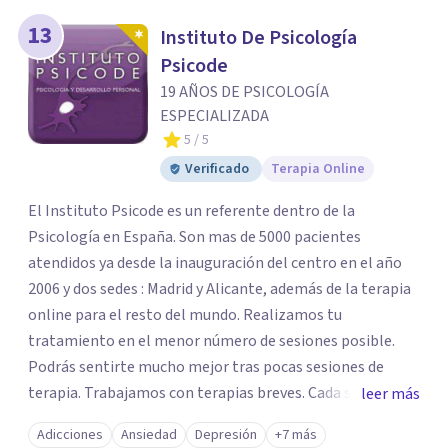
13
Instituto De Psicología
Psicode
19 AÑOS DE PSICOLOGÍA
ESPECIALIZADA
5
/ 5
Verificado
Terapia Online
El Instituto Psicode es un referente dentro de la
Psicología en España. Son mas de 5000 pacientes
atendidos ya desde la inauguración del centro en el año
2006 y dos sedes : Madrid y Alicante, además de la terapia
online para el resto del mundo. Realizamos tu
tratamiento en el menor número de sesiones posible.
Podrás sentirte mucho mejor tras pocas sesiones de
terapia. Trabajamos con terapias breves. Cada sesión de
leer más
terapia te resultará de utilidad y te ayudará a conseguir
Adicciones
Ansiedad
Depresión
+7 más
tus objetivos. Entre nuestras especialidades destaca la