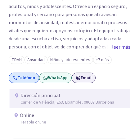
adultos, niños y adolescentes. Ofrece un espacio seguro,
profesional y cercano para personas que atraviesan
momentos de ansiedad, malestar emocional o procesos
vitales que requieren apoyo psicológico. El equipo trabaja
desde una escucha activa, sin juicios y adaptada a cada
persona, con el objetivo de comprender qué está
leer más
ocurriendo y facilitar herramientas para avanzar con
TDAH
Ansiedad
Niños y adolescentes
+7 más
mayor equilibrio y bienestar. La intervención se realiza en
un entorno confidencial y tranquilo, cuidando el ritmo y
Teléfono
WhatsApp
Email
las necesidades de cada proceso terapéutico. En Centro
Amalia atienden dificultades como la ansiedad, el duelo,
el trauma, la depresión y otros retos emocionales, así
Dirección principal
Carrer de València, 263, Eixample, 08007 Barcelona
como procesos de crecimiento personal y
acompañamiento psicológico infantil. El enfoque es
Online
respetuoso, humano y orientado a generar un espacio de
Terapia online
confianza desde el primer contacto. El centro ofrece una
primera orientación gratuita para ayudar a dar el primer