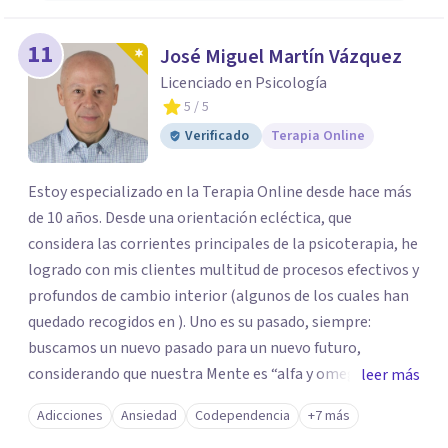
11
José Miguel Martín Vázquez
Licenciado en Psicología
5
/ 5
Verificado
Terapia Online
Estoy especializado en la Terapia Online desde hace más
de 10 años. Desde una orientación ecléctica, que
considera las corrientes principales de la psicoterapia, he
logrado con mis clientes multitud de procesos efectivos y
profundos de cambio interior (algunos de los cuales han
quedado recogidos en ). Uno es su pasado, siempre:
buscamos un nuevo pasado para un nuevo futuro,
considerando que nuestra Mente es “alfa y omega” de los
leer más
problemas de la personalidad. Los aspectos “sanos” de la
Adicciones
Ansiedad
Codependencia
+7 más
personalidad nos van a permitir afrontar y resolver los