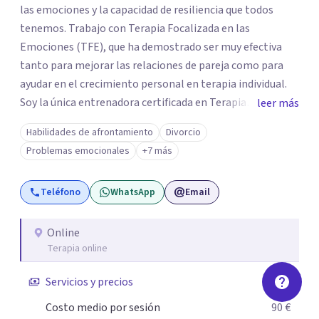
las emociones y la capacidad de resiliencia que todos
tenemos. Trabajo con Terapia Focalizada en las
Emociones (TFE), que ha demostrado ser muy efectiva
tanto para mejorar las relaciones de pareja como para
ayudar en el crecimiento personal en terapia individual.
Soy la única entrenadora certificada en Terapia
leer más
Focalizada en las Emociones (TFE) en España, además de
Habilidades de afrontamiento
Divorcio
supervisora y terapeuta certificada. La TFE ha
Problemas emocionales
+7 más
demostrado una mejora significativa en las relaciones,
con un 70-75% de éxito y felicidad duradera. Este enfoque
Teléfono
WhatsApp
Email
también transforma la vida en terapia individual,
ofreciendo nuevas herramientas para el bienestar
emocional. Desde que me gradué en Psicología en 2002,
Online
Terapia online
siempre he estado en constante aprendizaje y
crecimiento. He complementado mi formación con un
Servicios y precios
Máster en Terapia Cognitivo-Conductual y otro en
Psicodrama, profundizando en la mente humana y las
Costo medio por sesión
90 €