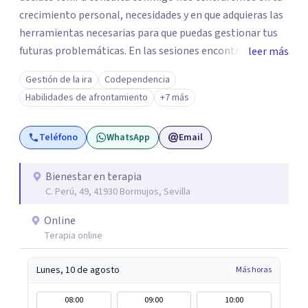
crecimiento personal, necesidades y en que adquieras las
herramientas necesarias para que puedas gestionar tus
futuras problemáticas. En las sesiones encontrarás un
leer más
lugar donde abrirte y expresarte sin juicios, donde
Gestión de la ira
Codependencia
explorar tus emociones, conocerte, solucionar tus
Habilidades de afrontamiento
+7 más
heridas y trabajar en tu crecimiento. personal
Teléfono
WhatsApp
Email
Bienestar en terapia
C. Perú, 49, 41930 Bormujos, Sevilla
Online
Terapia online
Lunes, 10 de agosto
Más horas
08:00
09:00
10:00