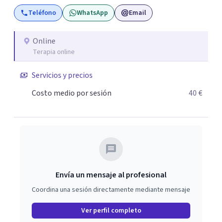
“enfermos” (). Mi trabajo con los clientes facilita el
Teléfono
WhatsApp
Email
esclarecimiento del origen de los trastornos psíquicos, el
cambio de percepción del pasado, y la proyección y
vivencia de cambios progresivos. Desde la aceptación, el
Online
Terapia online
compromiso mutuo, y el aumento paulatino del campo
de Conciencia, es posible lograr El Cambio, porque Saber
Servicios y precios
es Poder.
Costo medio por sesión
40 €
Envía un mensaje al profesional
Coordina una sesión directamente mediante mensaje
Ver perfil completo