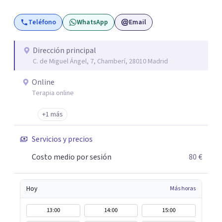
terapia de pareja y sexual, así como el tratamiento de
Teléfono
WhatsApp
Email
problemas emocionales, obsesiones, ansiedad , estrés,
duelos, insomnio y depresión, entre otros. Contamos
además con un servicio de hipnosis regresiva para el
Dirección principal
C. de Miguel Ángel, 7, Chamberí, 28010 Madrid
trabajo de "Terapia del Alma".
Online
Terapia online
+1 más
Servicios y precios
Costo medio por sesión
80 €
Hoy
Más horas
13:00
14:00
15:00