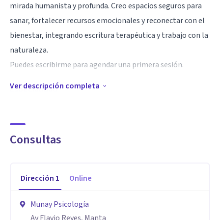
mirada humanista y profunda. Creo espacios seguros para
sanar, fortalecer recursos emocionales y reconectar con el
bienestar, integrando escritura terapéutica y trabajo con la
naturaleza.
Puedes escribirme para agendar una primera sesión.
Ver descripción completa
Especialidad
El autoconocimiento, autoestima y mejorar vínculos
relacionales.
Consultas
Aptitudes
Utilizo un enfoque integrativo en pro del bienestar de mis
Dirección
1
Online
pacientes.
Munay Psicología
Av Flavio Reyes, Manta