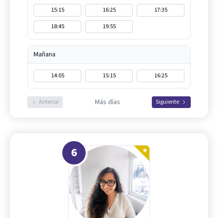
15:15
16:25
17:35
18:45
19:55
Mañana
14:05
15:15
16:25
Más días
Anterior
Siguiente
6