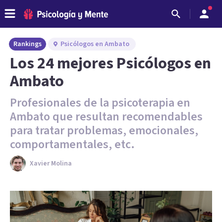
Rankings
Psicólogos en Ambato
Los 24 mejores Psicólogos en
Ambato
Profesionales de la psicoterapia en
Ambato que resultan recomendables
para tratar problemas, emocionales,
comportamentales, etc.
Xavier Molina