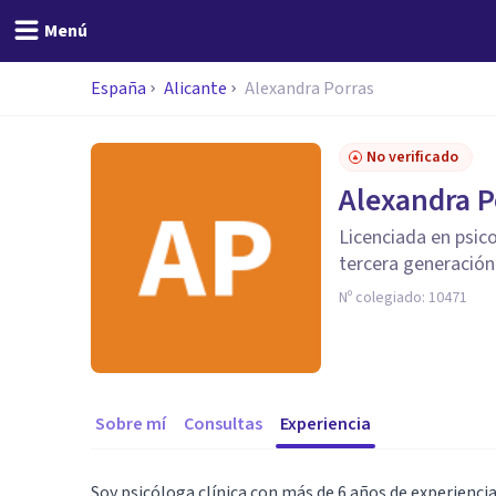
Menú
España
Alicante
Alexandra Porras
No verificado
Alexandra P
Licenciada en psico
tercera generación
Nº colegiado:
10471
Sobre mí
Consultas
Experiencia
Soy psicóloga clínica con más de 6 años de experienc