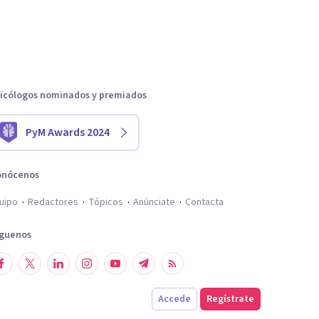
icólogos nominados y premiados
PyM Awards 2024
onócenos
uipo
Redactores
Tópicos
Anúnciate
Contacta
íguenos
Accede
Regístrate