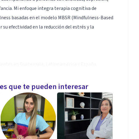
ancia. Mi enfoque integra terapia cognitiva de
ulness basadas en el modelo MBSR (Mindfulness-Based
u efectividad en la reducción del estrés y la
ientes en Guatemala, Latinoamérica y España.
on calma, autoestima y resiliencia.
les que te pueden interesar
idades, combinando psicoeducación, terapia,
rnaling y prácticas de gratitud diarias. Mi objetivo
ad en calma.