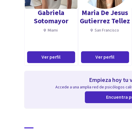
• Sanar heridas emocionales (abandono, rechazo, aut
Gabriela
Maria De Jesus
• Mejorar tu capacidad de comunicación y tus relacione
Sotomayor
Gutierrez Tellez
• Recuperar confianza, bienestar y conexión con tu vid
Miami
San Francisco
Aptitudes
Me comprometo en brindarte un espacio amable, empat
Ver perfil
Ver perfil
Empieza hoy tu v
Accede a una amplia red de psicólogos calif
Encuentra p