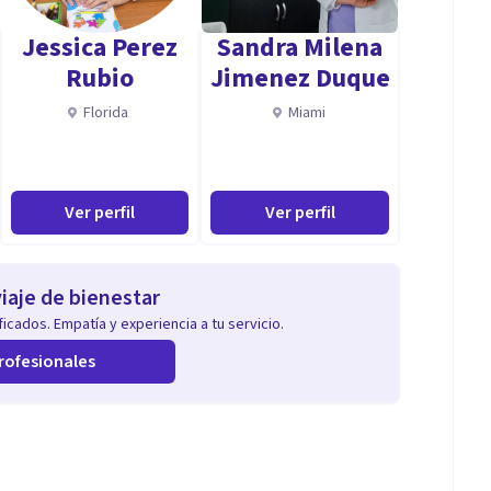
oestima).
Jessica Perez
Sandra Milena
s.
Rubio
Jimenez Duque
a.
Florida
Miami
ico, compasivo, de escucha sin juicio.
Ver perfil
Ver perfil
iaje de bienestar
icados. Empatía y experiencia a tu servicio.
rofesionales