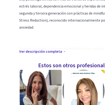
estrés laboral, dependencia emocional y heridas de inf
segunda y tercera generación con prácticas de mindf
Stress Reduction), reconocido internacionalmente por s
ansiedad.
Trabajo principalmente en modalidad online, con pac
Ver descripción completa
✨ Mi promesa es acompañarte a vivir una vida plena, c
Estos son otros profesiona
Especialidad
En cada proceso adapto las herramientas a tus neces
mindfulness, meditaciones, herramientas prácticas, jou
es ayudarte a:
• Regular tu sistema nervioso y transformar la ansied