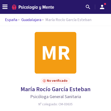
España
Guadalajara
María Rocío García Esteban
No verificado
María Rocío García Esteban
Psicóloga General Sanitaria
Nº colegiado:
CM-03635