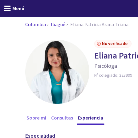
Menú
Colombia
Ibagué
Eliana Patricia Arana Triana
No verificado
Eliana Patri
Psicóloga
Nº colegiado:
223999
Sobre mí
Consultas
Experiencia
Especialidad