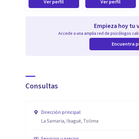
Ver perfil
Ver perfil
Empieza hoy tu v
Accede a una amplia red de psicólogos calif
Encuentra p
Consultas
Dirección principal
La Samaria, Ibagué, Tolima
Servicios y precios