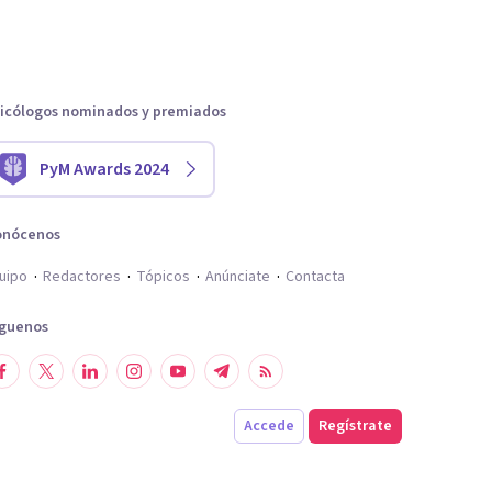
icólogos nominados y premiados
PyM Awards 2024
onócenos
uipo
Redactores
Tópicos
Anúnciate
Contacta
íguenos
Accede
Regístrate