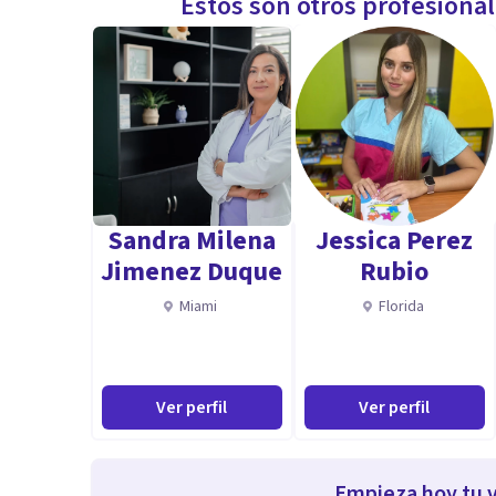
Estos son otros profesiona
Sandra Milena
Jessica Perez
Jimenez Duque
Rubio
Miami
Florida
Ver perfil
Ver perfil
Empieza hoy tu v