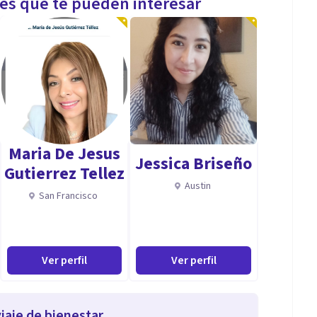
les que te pueden interesar
Maria De Jesus
Jessica Briseño
Gutierrez Tellez
Austin
San Francisco
Ver perfil
Ver perfil
iaje de bienestar