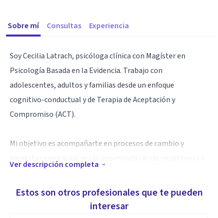
Sobre mí
Consultas
Experiencia
Soy Cecilia Latrach, psicóloga clínica con Magíster en
Psicología Basada en la Evidencia. Trabajo con
adolescentes, adultos y familias desde un enfoque
cognitivo-conductual y de Terapia de Aceptación y
Compromiso (ACT).
Mi objetivo es acompañarte en procesos de cambio y
bienestar emocional desde una mirada cálida, respetuosa y
Ver descripción completa
centrada en tus necesidades. En las sesiones busco crear un
espacio seguro, donde puedas comprender lo que estás
Estos son otros profesionales que te pueden
viviendo y desarrollar herramientas para afrontarlo con
interesar
mayor claridad y calma.