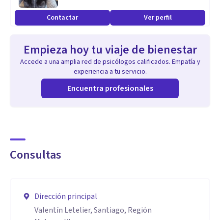
cercana, creando espacios seguros donde las personas
Contactar
Ver perfil
puedan comprenderse y avanzar a su propio ritmo.
Mi formación en Terapia de Aceptación y Compromiso
Empieza hoy tu viaje de bienestar
(ACT) y en enfoques cognitivo-conductual y sistémico me
Accede a una amplia red de psicólogos calificados. Empatía y
permite adaptar cada proceso terapéutico a las necesidades
experiencia a tu servicio.
únicas de quien consulta.
Encuentra profesionales
Consultas
Dirección principal
Valentín Letelier, Santiago, Región