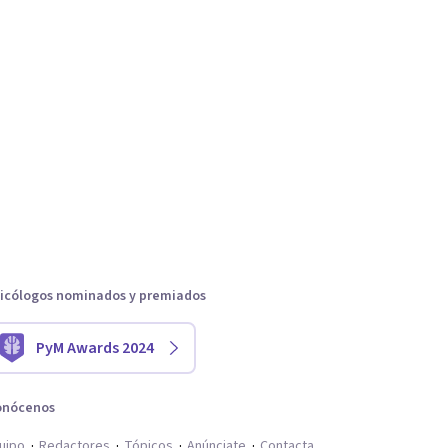
icólogos nominados y premiados
PyM Awards 2024
onócenos
uipo
Redactores
Tópicos
Anúnciate
Contacta