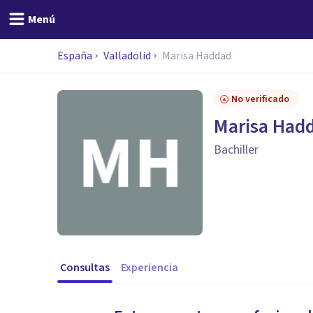
Menú
España
Valladolid
Marisa Haddad
No verificado
Marisa Had
Bachiller
Consultas
Experiencia