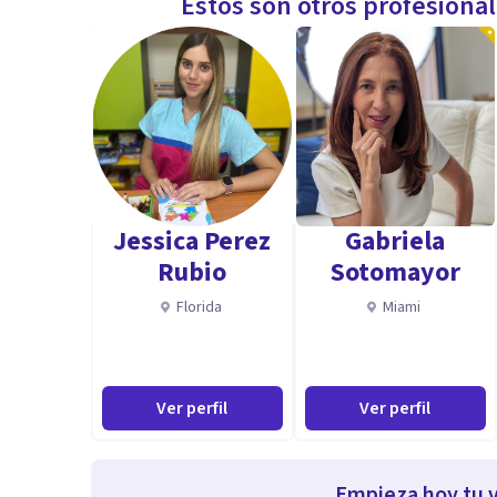
Estos son otros profesiona
Jessica Perez
Gabriela
Rubio
Sotomayor
Florida
Miami
Ver perfil
Ver perfil
Empieza hoy tu v