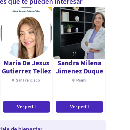
les que te pueden interesar
Maria De Jesus
Sandra Milena
Gutierrez Tellez
Jimenez Duque
San Francisco
Miami
Ver perfil
Ver perfil
iaje de bienestar