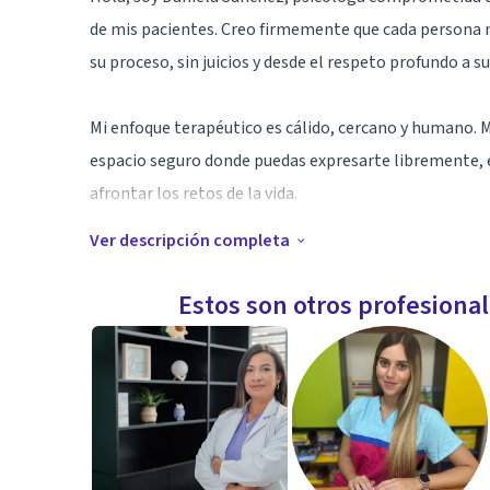
de mis pacientes. Creo firmemente que cada persona
su proceso, sin juicios y desde el respeto profundo a su
Mi enfoque terapéutico es cálido, cercano y humano. 
espacio seguro donde puedas expresarte libremente, e
afrontar los retos de la vida.
Ver descripción completa
Si estás atravesando una etapa difícil, sientes ansied
problemas de pareja, dependencia emocional o simple
Estos son otros profesiona
estoy aquí para acompañarte.
Especialidad
Me especializo en el acompañamiento emocional a ad
personas que han vivido relaciones tóxicas o experien
divorcios, enfermedades, así como en el manejo de a