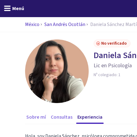
Menú
México
San Andrés Ocotlán
Daniela Sánchez Mart
No verificado
Daniela Sán
Lic en Psicología
Nº colegiado:
1
Sobre mí
Consultas
Experiencia
Hola, soy Daniela Sánchez, psicóloga comprometida c