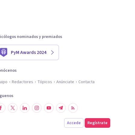
icólogos nominados y premiados
PyM Awards 2024
onócenos
uipo
Redactores
Tópicos
Anúnciate
Contacta
íguenos
Accede
Regístrate