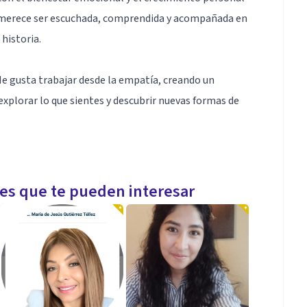
 merece ser escuchada, comprendida y acompañada en
 historia.
Me gusta trabajar desde la empatía, creando un
xplorar lo que sientes y descubrir nuevas formas de
ad, estrés, conflictos personales, duelo, enfermedades,
mente quieres mejorar tu calidad de vida emocional,
les que te pueden interesar
ultos, mujeres en procesos de cambio personal,
cias de manipulación emocional, relaciones de pareja,
nsiedad, autoestima y orientación en momentos de