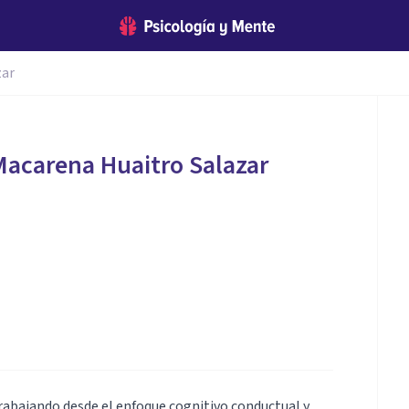
zar
acarena Huaitro Salazar
 trabajando desde el enfoque cognitivo conductual y