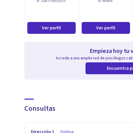
San Francisco
Miami
Ver perfil
Ver perfil
Empieza hoy tu v
Accede a una amplia red de psicólogos calif
Encuentra p
Consultas
Dirección
1
Online