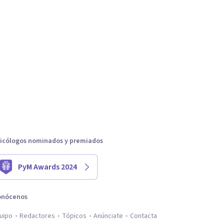
icólogos nominados y premiados
PyM Awards 2024
onócenos
uipo
Redactores
Tópicos
Anúnciate
Contacta