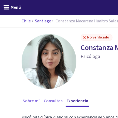
Menú
Chile
Santiago
Constanza Macarena Huaitro Sala
No verificado
Constanza M
Psicóloga
Sobre mí
Consultas
Experiencia
Psicóloga clínica y laboral con experiencia de 5 años