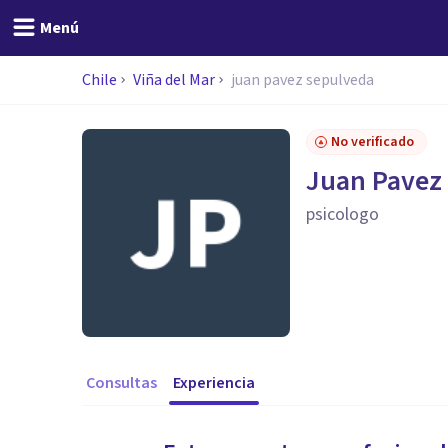
Menú
Chile
Viña del Mar
juan pavez sepulveda
No verificado
Juan Pavez
psicologo
Consultas
Experiencia