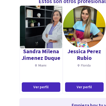
Estos son otros profesiona
Sandra Milena
Jessica Perez
Jimenez Duque
Rubio
Miami
Florida
Ver perfil
Ver perfil
Empieza hoy tu v