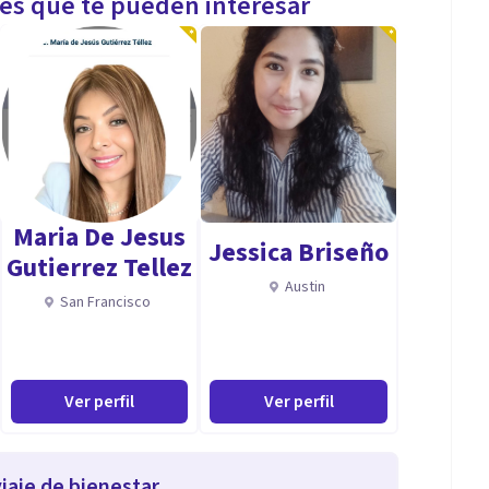
les que te pueden interesar
Maria De Jesus
Jessica Briseño
Gutierrez Tellez
Austin
San Francisco
Ver perfil
Ver perfil
iaje de bienestar