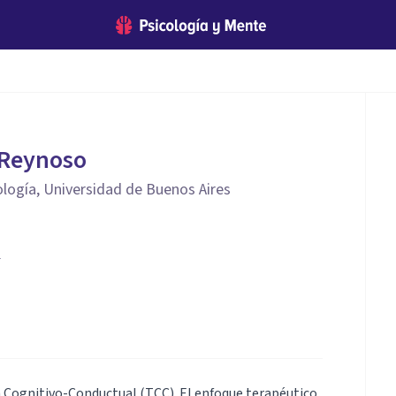
 Reynoso
ología, Universidad de Buenos Aires
2
a Cognitivo-Conductual (TCC). El enfoque terapéutico