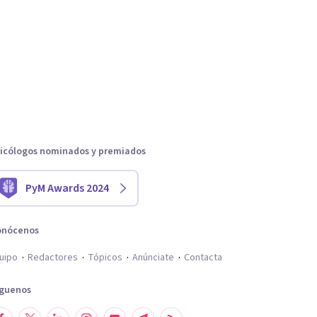
icólogos nominados y premiados
PyM Awards 2024
onócenos
uipo
Redactores
Tópicos
Anúnciate
Contacta
íguenos