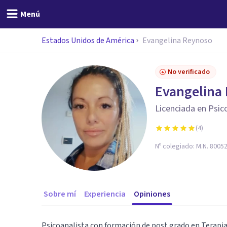
Menú
Estados Unidos de América
Evangelina Reynoso
No verificado
Evangelina
Licenciada en Psic
(
4
)
Nº colegiado:
M.N. 8005
Sobre mí
Experiencia
Opiniones
Psicoanalista con formación de post grado en Terapi