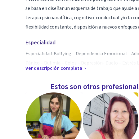
se basa en diseñar un esquema de trabajo que ayude a so
terapia psicoanalítica, cognitivo-conductual y/o la c
flexibilidad constante, disposición a nuevos enfoques 
Especialidad
Especialidad: Bullying – Dependencia Emocional – Ado
Pánico – Bulimia – Celos – Depresión- Duelo – Estrés 
Ver descripción completa
Aptitudes
Estos son otros profesiona
La terapia en sí combina tolerantemente diferentes ár
especialista y para el paciente, quien, después de una
esfuerzo) obtener el resultado esperado.