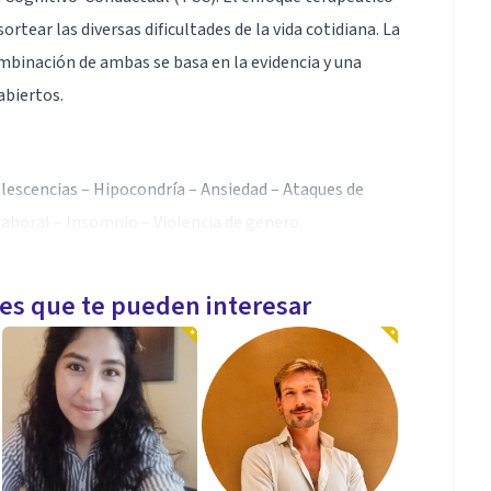
rtear las diversas dificultades de la vida cotidiana. La
ombinación de ambas se basa en la evidencia y una
abiertos.
lescencias – Hipocondría – Ansiedad – Ataques de
Laboral – Insomnio – Violencia de genero.
les que te pueden interesar
eas, es transparente en el trabajo para el
 cierta cantidad de sesiones, puede (con su propio