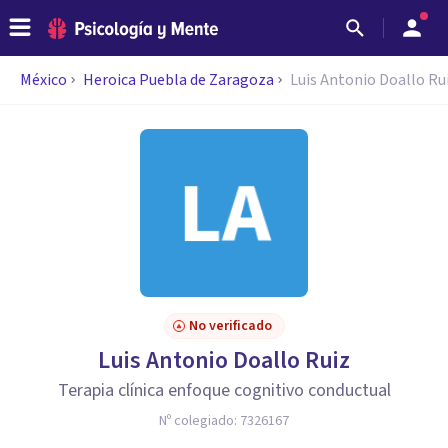
México
Heroica Puebla de Zaragoza
Luis Antonio Doallo Ru
No verificado
Luis Antonio Doallo Ruiz
Terapia clínica enfoque cognitivo conductual
Nº colegiado:
7326167