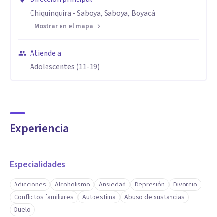
integral, centrado en el crecimiento, la resiliencia y la
Chiquinquira - Saboya, Saboya, Boyacá
construcción de relaciones más conscientes y saludables.
Mostrar en el mapa
Atiende a
Mi propósito es inspirar bienestar, promover el
Adolescentes (11-19)
autoconocimiento y acompañar procesos de
transformación personal con empatía y profesionalismo.
Experiencia
Especialidades
Adicciones
Alcoholismo
Ansiedad
Depresión
Divorcio
Conflictos familiares
Autoestima
Abuso de sustancias
Duelo