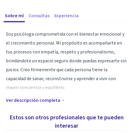
Sobre mí
Consultas
Experiencia
Soy psicóloga comprometida con el bienestar emocional y
el crecimiento personal. Mi propósito es acompañarte en
tus procesos con empatía, respeto y profesionalismo,
brindándote un espacio seguro donde puedas expresarte sin
juicios. Creo firmemente que cada persona tiene la
capacidad de sanar, reconstruirse y aprender a vivir con
mayor conciencia y equilibrio.
Ver descripción completa
Trabajo desde un enfoque humano, integral y reflexivo,
orientado a comprender las emociones, fortalecer la
Estos son otros profesionales que te pueden
autoestima y promover relaciones más sanas contigo y con
interesar
los demás.