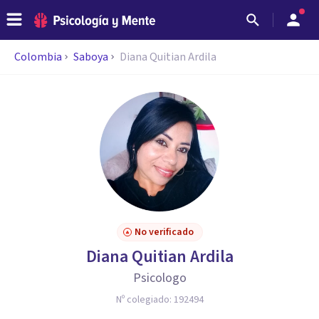
Colombia
Saboya
Diana Quitian Ardila
No verificado
Diana Quitian Ardila
Psicologo
Nº colegiado:
192494