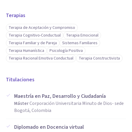
* Facilitación de procesos formativos, con enfoque en
habilidades socioemocionales, convivencia y desarrollo
Terapias
humano.
Terapia de Aceptación y Compromiso
* Comunicación asertiva y trabajo interdisciplinario,
Terapia Cognitivo-Conductual
Terapia Emocional
Terapia Familiar y de Pareja
Sistemas Familiares
favoreciendo la articulación entre la psicología, la
Terapia Humanística
Psicología Positiva
educación y la comunidad.
Terapia Racional Emotiva Conductual
Terapia Constructivista
Aptitudes
Poseo una visión integral del ser humano, sustentada en
Titulaciones
una sólida formación en Psicología y una Maestría en Paz,
Maestría en Paz, Desarrollo y Ciudadanía
Desarrollo y Ciudadanía, que me permite abordar los
Máster
Corporación Universitaria Minuto de Dios- sede
procesos personales y sociales desde una perspectiva ética,
Bogotá, Colombia
humanista y transformadora.
Diplomado en Docencia virtual
Cuento con amplia experiencia en contextos clínicos y