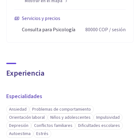
Mostrar en el mapa
recursos personales.
Servicios y precios
Entre mis competencias profesionales se destacan:
Consulta para Psicología
80000
COP
/ sesión
* Escucha activa y empatía, como base para el
establecimiento de vínculos terapéuticos efectivos.
Experiencia
* Capacidad de análisis y diagnóstico psicológico,
integrando aspectos emocionales, cognitivos y sociales.
Especialidades
* Diseño e implementación de programas de orientación
Ansiedad
Problemas de comportamiento
vocacional, profesional y de bienestar, adaptados a
Orientación laboral
Niños y adolescentes
Impulsividad
contextos educativos diversos.
Depresión
Conflictos familiares
Dificultades escolares
Autoestima
Estrés