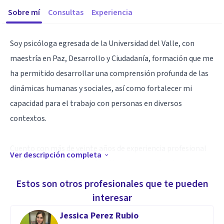
Sobre mí
Consultas
Experiencia
Soy psicóloga egresada de la Universidad del Valle, con
maestría en Paz, Desarrollo y Ciudadanía, formación que me
ha permitido desarrollar una comprensión profunda de las
dinámicas humanas y sociales, así como fortalecer mi
capacidad para el trabajo con personas en diversos
contextos.
Cuento con más de veinte años de experiencia profesional
Ver descripción completa
en los campos clínico y educativo, desempeñándome en
instituciones escolares y universitarias como docente,
Estos son otros profesionales que te pueden
orientadora y terapeuta. A lo largo de mi trayectoria, he
interesar
acompañado procesos de formación, orientación y
Jessica Perez Rubio
desarrollo personal, contribuyendo al bienestar emocional