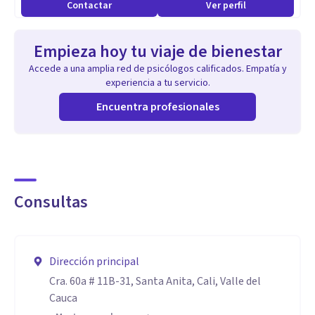
Contactar
Ver perfil
Especialidad:
Empieza hoy tu viaje de bienestar
* Terapia de pareja y de familia, orientada a la mejora de la
Accede a una amplia red de psicólogos calificados. Empatía y
comunicación, la resolución de conflictos y el
experiencia a tu servicio.
fortalecimiento del vínculo afectivo.
Encuentra profesionales
* Evaluación y diagnóstico de dificultades de aprendizaje,
con énfasis en la detección temprana y el diseño de
estrategias de intervención psicopedagógica.
Consultas
* Orientación vocacional y profesional
Dirección principal
* Acompañamiento psicológico en procesos de ansiedad,
Cra. 60a # 11B-31, Santa Anita, Cali, Valle del
depresión y estrés, mediante enfoques centrados en la
Cauca
persona, la gestión emocional y el fortalecimiento de