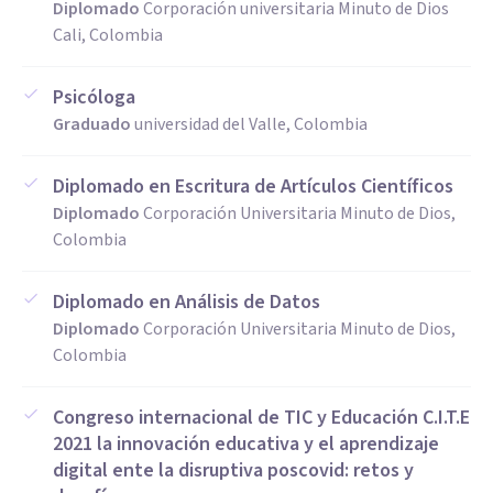
Diplomado
Corporación universitaria Minuto de Dios
educativos, donde he desarrollado habilidades en
Cali, Colombia
evaluación, intervención y orientación psicológica. Me
Psicóloga
caracterizo por una escucha empática, comunicación
Graduado
universidad del Valle, Colombia
asertiva y compromiso ético, así como por la capacidad de
diseñar programas de acompañamiento, orientación
Diplomado en Escritura de Artículos Científicos
vocacional y desarrollo personal.
Diplomado
Corporación Universitaria Minuto de Dios,
Colombia
Mi labor se centra en promover el bienestar emocional, la
autonomía y el crecimiento integral de las personas,
Diplomado en Análisis de Datos
fortaleciendo vínculos saludables y entornos de convivencia
Diplomado
Corporación Universitaria Minuto de Dios,
Colombia
positiva.
Congreso internacional de TIC y Educación C.I.T.E
2021 la innovación educativa y el aprendizaje
digital ente la disruptiva poscovid: retos y