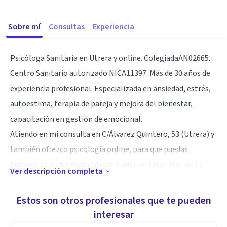
Sobre mí
Consultas
Experiencia
Psicóloga Sanitaria en Utrera y online. ColegiadaAN02665.
Centro Sanitario autorizado NICA11397. Más de 30 años de
experiencia profesional. Especializada en ansiedad, estrés,
autoestima, terapia de pareja y mejora del bienestar,
capacitación en gestión de emocional.
Atiendo en mi consulta en C/Álvarez Quintero, 53 (Utrera) y
también ofrezco psicología online, para que puedas
trabajar en tu bienestar desde cualquier lugar. Más de 25
Ver descripción completa
años en Desarrollo de Programas de Promoción de la salud
en la Administración Pública. Formadora Experta en las
Estos son otros profesionales que te pueden
Universidades de Loyola, Pablo de Olvide y Universidad de
interesar
Sevilla. Docente Experta Colegio Oficial de Psicología de