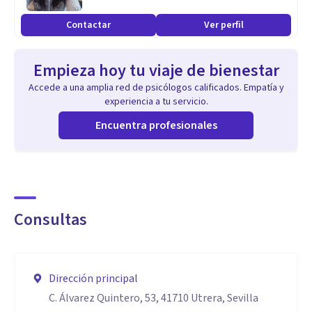
de tu vida, es el mayor bienestar y felicidad que se puede
Contactar
Ver perfil
alcanzar. Siempre es un buen momento para quererte,
respetarte y cuidarte.
Empieza hoy tu viaje de bienestar
Accede a una amplia red de psicólogos calificados. Empatía y
Aptitudes
experiencia a tu servicio.
Profesionalidad, compromiso, responsabilidad, formación
Encuentra profesionales
continua, gran implicación en los casos. Las opiniones de
mis pacientes expresan los beneficios que han tenido
después del proceso psicoterapéutico.
Consultas
Dirección principal
C. Álvarez Quintero, 53, 41710 Utrera, Sevilla