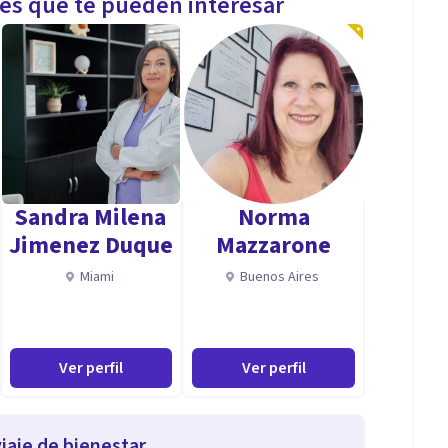
les que te pueden interesar
Sandra Milena
Norma
Jimenez Duque
Mazzarone
Miami
Buenos Aires
Ver perfil
Ver perfil
iaje de bienestar