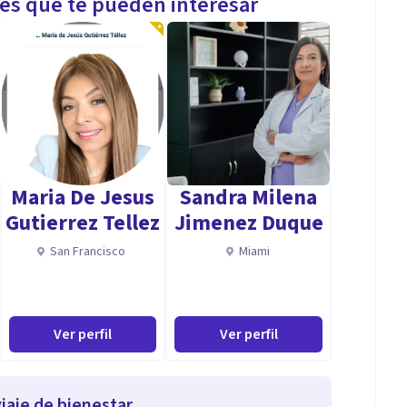
les que te pueden interesar
Maria De Jesus
Sandra Milena
Gutierrez Tellez
Jimenez Duque
San Francisco
Miami
Ver perfil
Ver perfil
iaje de bienestar