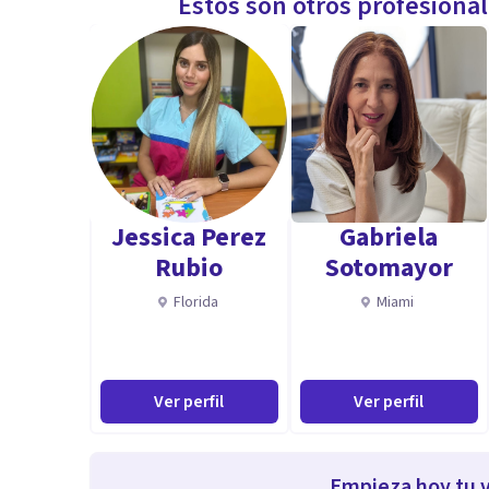
Estos son otros profesiona
Jessica Perez
Gabriela
Rubio
Sotomayor
Florida
Miami
Ver perfil
Ver perfil
Empieza hoy tu v