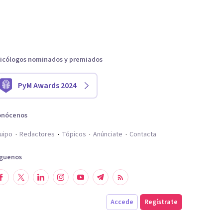
icólogos nominados y premiados
PyM Awards 2024
onócenos
uipo
Redactores
Tópicos
Anúnciate
Contacta
íguenos
Accede
Regístrate