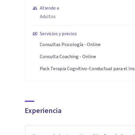
• Trabajo con estrés, ansiedad y rumiación cuando es
Atiende a
• Hábitos y regulación emocional: rutinas, autocuidad
Adultos
• Atención 100% online con objetivos claros y pautas 
• Colegiada COPM · Miembro de SES, ESRS e ICF.
Servicios y precios
Consultas Psicología - Online
Consulta Coaching - Online
Pack Terapia Cognitivo-Conductual para el In
Experiencia