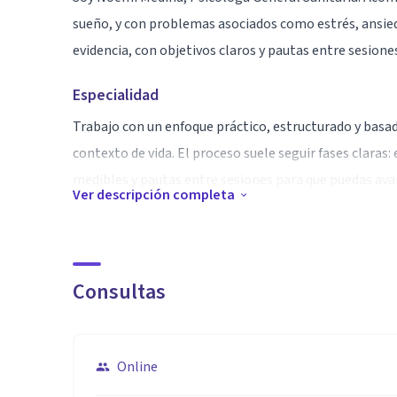
sueño, y con problemas asociados como estrés, ansied
evidencia, con objetivos claros y pautas entre sesion
Especialidad
Trabajo con un enfoque práctico, estructurado y basad
contexto de vida. El proceso suele seguir fases claras
medibles y pautas entre sesiones para que puedas avan
Ver descripción completa
Mi diferencial es la especialización en sueño: formaci
conductual aplicado a dificultades persistentes (men
online.
Consultas
Aptitudes
• Especialización en sueño e insomnio con base clínic
Online
• Enfoque cognitivo-conductual aplicado al sueño + p