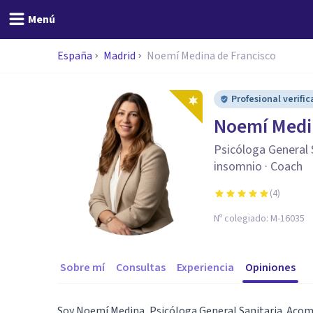
Menú
España
Madrid
Noemí Medina de Francisco
Profesional verifi
Noemí Medi
Psicóloga General S
insomnio · Coach
(
4
)
Nº colegiado:
M-16035
Sobre mí
Consultas
Experiencia
Opiniones
Soy Noemí Medina, Psicóloga General Sanitaria. Acomp