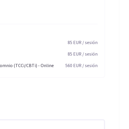
tán conectados con el descanso.
o, límites y adherencia (cambios sostenibles).
entre sesiones.
85
EUR
/ sesión
85
EUR
/ sesión
somnio (TCCi/CBTi) - Online
560
EUR
/ sesión