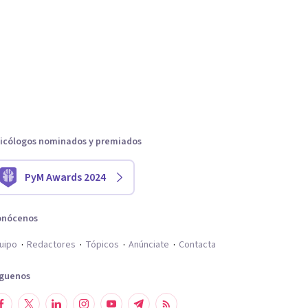
icólogos nominados y premiados
PyM Awards 2024
onócenos
uipo
Redactores
Tópicos
Anúnciate
Contacta
íguenos