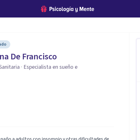
cado
na De Francisco
anitaria · Especialista en sueño e
año a adultos con insomnio y otras dificultades de