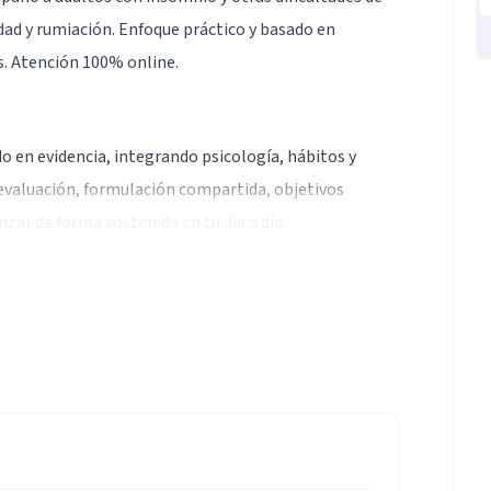
ad y rumiación. Enfoque práctico y basado en
es. Atención 100% online.
o en evidencia, integrando psicología, hábitos y
: evaluación, formulación compartida, objetivos
zar de forma sostenida en tu día a día.
ón en Medicina del Sueño y enfoque cognitivo-
cionado de forma clínica, sin promesas). Atiendo 100%
a y enfoque estructurado.
sicoeducación y entrenamiento en habilidades.