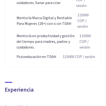
COP
/
cuidadores. Sanar para criar
sesión
especializo en contextos donde existe un niño o niña con un
trastorno del neurodesarrollo o si es la madre, padre o
115000
Mentoría Marca Digital y Rentable
cuidador el que es neurodivergente. Créeme, sé lo difícil que
COP
/
Para Mujeres (18+) con o sin TDAH
sesión
es criar cuando aplicas en este team.
Mentoría en productividad y gestión
115000
También soy profesional en administración de empresas,
del tiempo para madres, padres y
COP
/
cuidadores.
sesión
sumada a mi experiencia como emprendedora y creadora de
contenido, me he especializado en gestión del tiempo,
Psicoeducación en TDAH
115000
COP
/ sesión
organización, emprendimiento y como estratega de
marketing y contenidos digitales.
Dos mundos que amo y que como mi hijo mayor me enseñó
Experiencia
"no tienes que elegir una mami, si te apasionan las dos,
adelante"