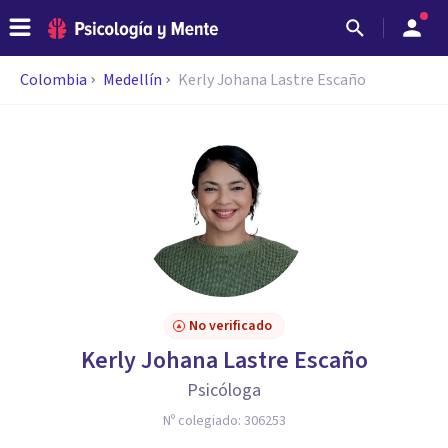
Colombia
Medellín
Kerly Johana Lastre Escaño
No verificado
Kerly Johana Lastre Escaño
Psicóloga
Nº colegiado:
306253