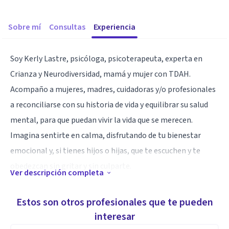
Sobre mí
Consultas
Experiencia
Soy Kerly Lastre, psicóloga, psicoterapeuta, experta en
Crianza y Neurodiversidad, mamá y mujer con TDAH.
Acompaño a mujeres, madres, cuidadoras y/o profesionales
a reconciliarse con su historia de vida y equilibrar su salud
mental, para que puedan vivir la vida que se merecen.
Imagina sentirte en calma, disfrutando de tu bienestar
emocional y, si tienes hijos o hijas, que te escuchen y te
obedezcan sin gritar y sin culparte.
Ver descripción completa
Imagina también tener la certeza cada día de que puedes
con tu vida, que tienes la fuerza para trabajar por tus sueños
Estos son otros profesionales que te pueden
y la sabiduría para criar a tu bebé, niño o niña con amor,
interesar
disciplina y sin perderte en el camino.