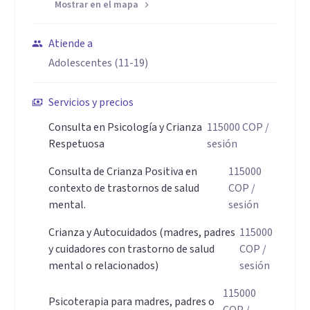
Mostrar en el mapa
Mentoría en productividad y gestión del tiempo para
madres, padres y cuidadores.
Atiende a
Adolescentes (11-19)
Aptitudes
Soy resiliente y me considero una eterna aprendiz (mis
Servicios y precios
hobbies son la investigación, la lectura, la escritura y hablar
Consulta en Psicología y Crianza
115000
COP
/
como una cotorra sobre mis pasiones jeje).
Respetuosa
sesión
Consulta de Crianza Positiva en
115000
Soy mujer y madre con TDAH con un alto sentido de justicia,
contexto de trastornos de salud
COP
/
lo que me ha brindado una perspectiva única sobre la
mental.
sesión
neurodiversidad, la productividad y la empatía, que aplico
Crianza y Autocuidados (madres, padres
115000
tanto en mi vida personal como profesional.
y cuidadores con trastorno de salud
COP
/
mental o relacionados)
sesión
Mi formación en psicología y psicoterapia la combino con
115000
Psicoterapia para madres, padres o
Apego, Desarrollo, crianza y habilidades parentales; me