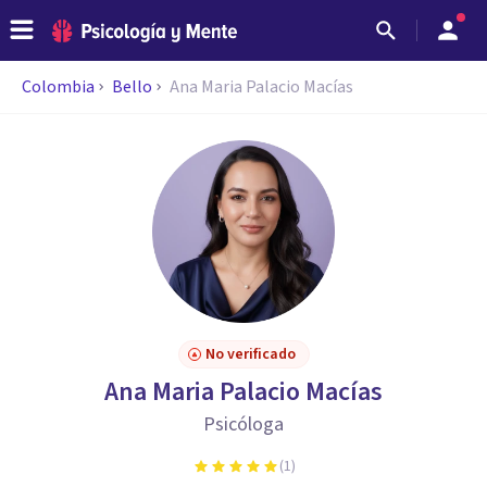
Colombia
Bello
Ana Maria Palacio Macías
No verificado
Ana Maria Palacio Macías
Psicóloga
(
1
)