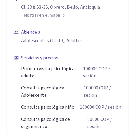
Me caracteriza una escucha empática y sin juicios, junto con
Cl. 38 # 53-35, Obrero, Bello, Antioquia
el uso de técnicas basadas en la evidencia, especialmente
Mostrar en el mapa
desde la Terapia Cognitivo Conductual, que permiten no
solo comprender lo que ocurre, sino también generar
Atiende a
cambios reales y sostenibles.
Adolescentes (11-19), Adultos
Servicios y precios
Primera visita psicológica
100000
COP
/
adulto
sesión
Consulta psicológica
100000
COP
/
Adolescente
sesión
Consulta psicológica niño
100000
COP
/ sesión
Consulta psicológica de
80000
COP
/
seguimiento
sesión