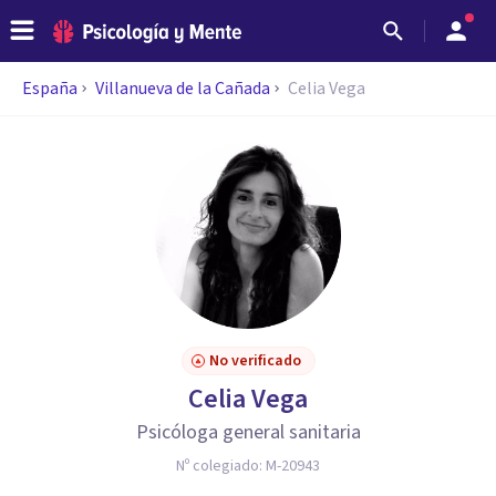
España
Villanueva de la Cañada
Celia Vega
No verificado
Celia Vega
Psicóloga general sanitaria
Nº colegiado:
M-20943