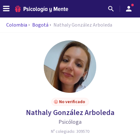
Colombia
Bogotá
Nathaly González Arboleda
No verificado
Nathaly González Arboleda
Psicóloga
Nº colegiado:
309570