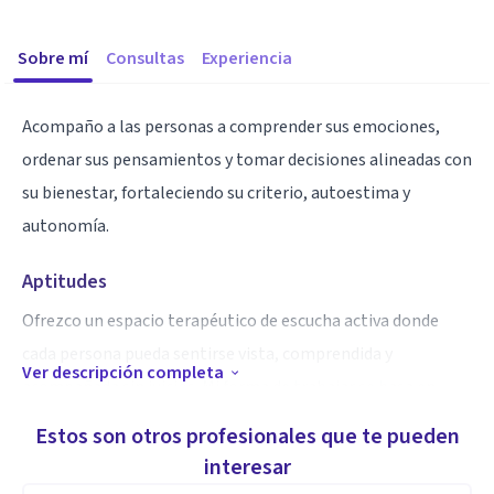
Sobre mí
Consultas
Experiencia
Acompaño a las personas a comprender sus emociones,
ordenar sus pensamientos y tomar decisiones alineadas con
su bienestar, fortaleciendo su criterio, autoestima y
autonomía.
Aptitudes
Ofrezco un espacio terapéutico de escucha activa donde
cada persona pueda sentirse vista, comprendida y
Ver descripción completa
acompañada sin juicios. Mi forma de trabajar se basa en
escuchar más allá de las palabras, respetando el ritmo y la
Estos son otros profesionales que te pueden
historia de cada proceso.
interesar