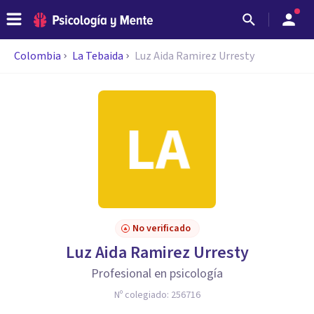
Colombia
La Tebaida
Luz Aida Ramirez Urresty
No verificado
Luz Aida Ramirez Urresty
Profesional en psicología
Nº colegiado:
256716