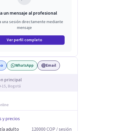
a un mensaje al profesional
a una sesión directamente mediante
mensaje
Ver perfil completo
no
WhatsApp
Email
ón principal
20-15, Bogotá
nline
s y precios
gía adulto
120000
COP
/ sesión