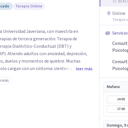
Cl. 90 #
icado
Terapia Online
Online
Terapia o
ia Universidad Javeriana, con maestría en
Servicio
erapias de tercera generación: Terapia de
Consult
rapia Dialéctico-Conductual (DBT) y
Psicolo
AP). Atiendo adultos con ansiedad, depresión,
es, duelos y momentos de quiebre. Muchas
Consult
solo cargan con un síntoma: sienten que sus
Psicolo
leer más
 complican más la vida. Desde ahí trabajamos.
6 más
fuerza. Prefiero entender qué lo sostiene y
Mañana
Atiendo en Bogotá de forma presencial y también
14:00
17:00
Domingo, 9 