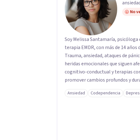
ansiedad
No ve
Soy Melissa Santamaría, psicóloga c
terapia EMDR, con más de 14 años d
Trauma, ansiedad, ataques de pánic
heridas emocionales que siguen afe
cognitivo-conductual y terapias con
promover cambios profundos y durad
familias de forma presencial en Med
Ansiedad
Codependencia
Depres
profesional.