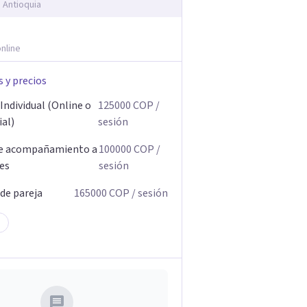
, Antioquia
nline
s y precios
Individual (Online o
125000
COP
/
ial)
sesión
de acompañamiento a
100000
COP
/
res
sesión
 de pareja
165000
COP
/ sesión