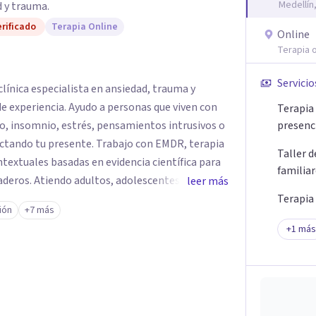
Medellín
 y trauma.
rificado
Terapia Online
Online
Terapia o
Servicio
línica especialista en ansiedad, trauma y
e experiencia. Ayudo a personas que viven con
Terapia 
o, insomnio, estrés, pensamientos intrusivos o
presenc
ctando tu presente. Trabajo con EMDR, terapia
Taller 
textuales basadas en evidencia científica para
familia
eros. Atiendo adultos, adolescentes, parejas y
leer más
ellín y online, en un espacio seguro, cercano y
Terapia
ión
+7 más
+
1
más