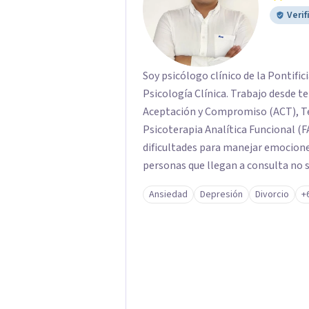
Verif
Soy psicólogo clínico de la Pontific
Psicología Clínica. Trabajo desde t
Aceptación y Compromiso (ACT), Te
Psicoterapia Analítica Funcional (F
dificultades para manejar emocion
personas que llegan a consulta no 
propias reacciones emocionales les
Ansiedad
Depresión
Divorcio
+
No busco eliminar el malestar a la 
trabajar desde eso, no en contra. 
online.