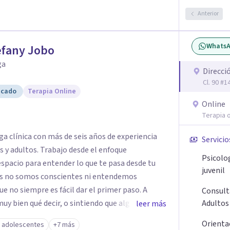
Anterior
Whats
efany Jobo
ga
Direcci
Cl. 90 #
icado
Terapia Online
Online
Terapia o
ga clínica con más de seis años de experiencia
Servicio
y adultos. Trabajo desde el enfoque
Psicolo
 espacio para entender lo que te pasa desde tu
juvenil
ces no somos conscientes ni entendemos
 no siempre es fácil dar el primer paso. A
Consult
muy bien qué decir, o sintiendo que algo no anda
Adultos
leer más
intención es acompañarte en ese proceso, sin
Orienta
y adolescentes
+7 más