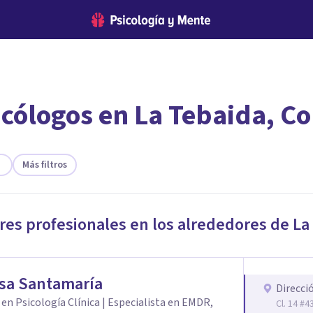
icólogos en La Tebaida, C
encontrar el psicólogo adecuado?
te ofreceremos los profesionales que más se ajustan a tus necesi
Más filtros
res profesionales en los alrededores de
La
sa Santamaría
Direcci
en Psicología Clínica | Especialista en EMDR,
Cl. 14 #4