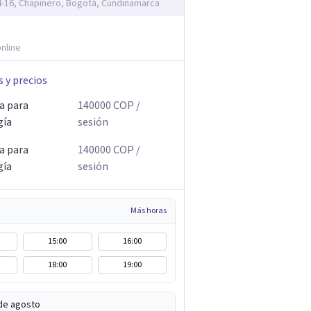
14-16, Chapinero, Bogotá, Cundinamarca
nline
s y precios
a para
140000
COP
/
gía
sesión
a para
140000
COP
/
gía
sesión
Más horas
15:00
16:00
18:00
19:00
de agosto