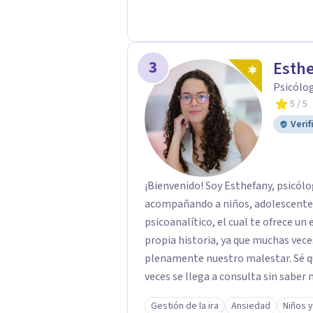
3
Esth
Psicólo
5
/ 5
Verif
¡Bienvenido! Soy Esthefany, psicólo
acompañando a niños, adolescentes 
psicoanalítico, el cual te ofrece un
propia historia, ya que muchas ve
plenamente nuestro malestar. Sé que
veces se llega a consulta sin saber 
bien pero sin poder nombrarlo. Mi 
Gestión de la ira
Ansiedad
Niños 