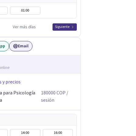
01:00
Ver más días
Siguiente
App
Email
online
s y precios
a para Psicología
180000
COP
/
ca
sesión
14:00
16:00