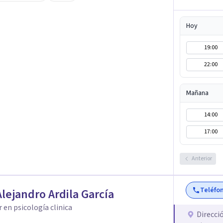
e lo que hoy te pesa pueda pensarse y
Hoy
19:00
22:00
Mañana
14:00
17:00
Anterior
Teléfo
Alejandro Ardila García
 en psicología clinica
Direcci