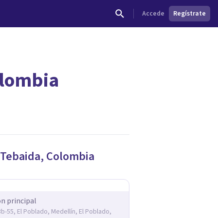
Accede
Regístrate
olombia
dades.
 Tebaida
,
Colombia
ón principal
3b-55, El Poblado, Medellín, El Poblado,