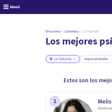
Menú
Directorio
Colombia
La Tebaida
Los mejores ps
ENCONTRAR MI TERAPEUTA
¿Necesitas ayuda para 
Responde a unas breves preguntas y 
Responder cuestionario
La Tebaida
Especialidades
Estos son los mejo
1
Melis
Doctora 