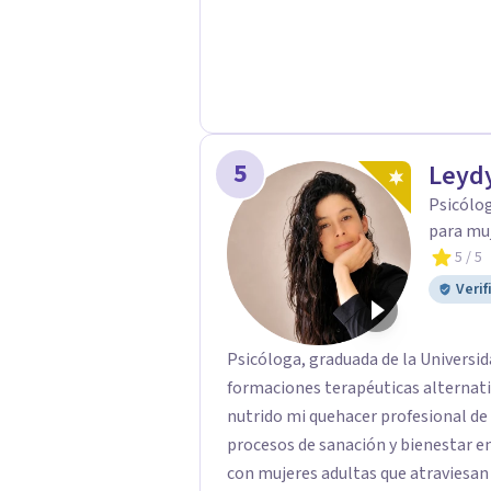
5
Leyd
Psicólo
para mu
5
/ 5
Verif
Psicóloga, graduada de la Universid
formaciones terapéuticas alternat
nutrido mi quehacer profesional d
procesos de sanación y bienestar emocional. Actualmente traba
con mujeres adultas que atraviesan