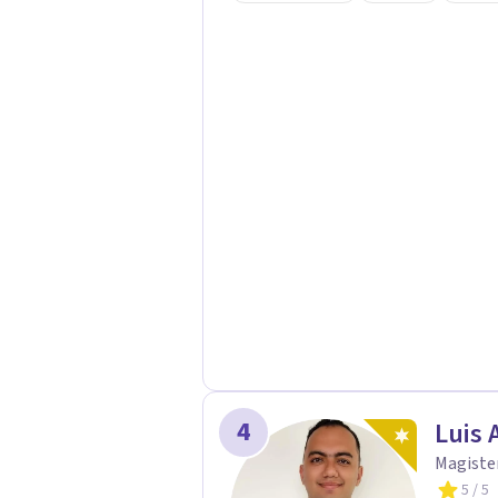
juicios y a tu propio ritmo, para qu
transformarse.
4
Luis 
Magister
5
/ 5