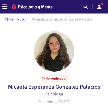
Chile
Pucon
Micaela Esperanza Gonzalez Palacios
No verificado
Micaela Esperanza Gonzalez Palacios
Psicóloga
Nº colegiado:
661807