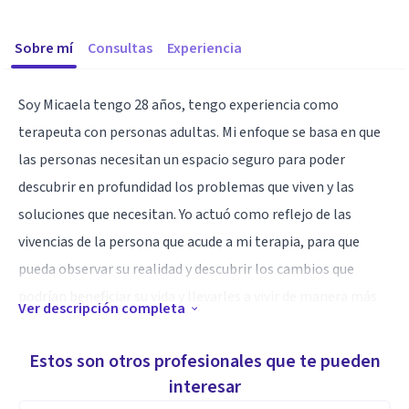
Sobre mí
Consultas
Experiencia
Soy Micaela tengo 28 años, tengo experiencia como
terapeuta con personas adultas. Mi enfoque se basa en que
las personas necesitan un espacio seguro para poder
descubrir en profundidad los problemas que viven y las
soluciones que necesitan. Yo actuó como reflejo de las
vivencias de la persona que acude a mi terapia, para que
pueda observar su realidad y descubrir los cambios que
podrían beneficiar su vida y llevarles a vivir de manera más
Ver descripción completa
autentica y con mayor bienestar. Las dificultades mentales
y emocionales muchas veces tienen que ver con poco
Estos son otros profesionales que te pueden
autocuidado y una dificultad para detectar las necesidades
interesar
personales. En terapia podemos descubrir que es lo mejor