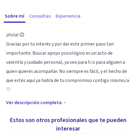
Sobre mí
Consultas
Experiencia
¡Hola! 😊
Gracias por tu interés y por dar este primer paso tan
importante. Buscar apoyo psicológico es un acto de
valentía y cuidado personal, ya sea para ti o para alguien a
quien quieres acompañar. No siempre es fácil, y el hecho de
que estés aquí ya habla de tu compromiso contigo mismo/a.
💛
Ver descripción completa
Soy la Lic. Sofia Tiburcio, psicóloga clínica, y acompaño a
niños, adolescentes y adultos. Trabajo tanto de forma
Estos son otros profesionales que te pueden
presencial como online 🧑‍💻🏡
interesar