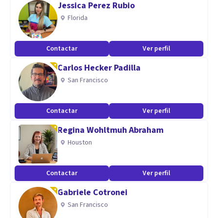
Jessica Perez Rubio
Especialidad
Florida
Me especializo en ansiedad, depresión, problemas
emocionales, duelo, motivación, estrés y vinculos
Contactar
Ver perfil
familiares y de pareja.
Carlos Hecker Padilla
Aptitudes
San Francisco
Dentr de mis aptitudes, destaco en mi empatía, ya que la
primera conexión es uno de los pilares fundamentales.
Contactar
Ver perfil
Tambien, mis habilidades comunicativas, creativas para
Regina Wohltmuh Abraham
diseñar materiales de intervención y el profesionalismo,
Houston
con ética y compromiso al servicio de la salud mental.
Contactar
Ver perfil
Gabriele Cotronei
San Francisco