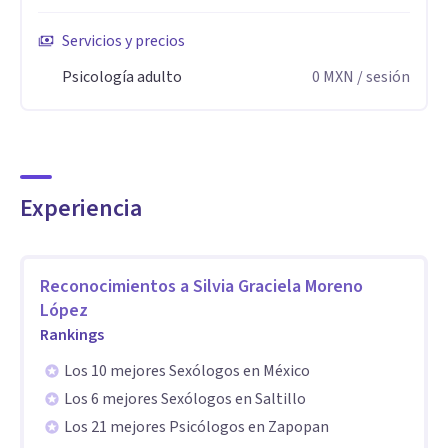
• Gestión del estrés y sobrecarga emocional
Servicios y precios
Orientado a prevenir el desgaste emocional y promover
Psicología adulto
0
MXN
/ sesión
equilibrio y claridad mental .
• Acompañamiento en procesos de duelo, pérdida o
transición vital.
Experiencia
Herramientas para la integración emocional y la
resignificación de la experiencia.
Reconocimientos a
Silvia Graciela Moreno
• Psicoterapia de pareja y vínculos conscientes
López
Rankings
Promoviendo comunicación, límites saludables y relaciones
más conscientes.
Los 10 mejores Sexólogos en México
Los 6 mejores Sexólogos en Saltillo
• Sexualidad humana desde un enfoque integral
Los 21 mejores Psicólogos en Zapopan