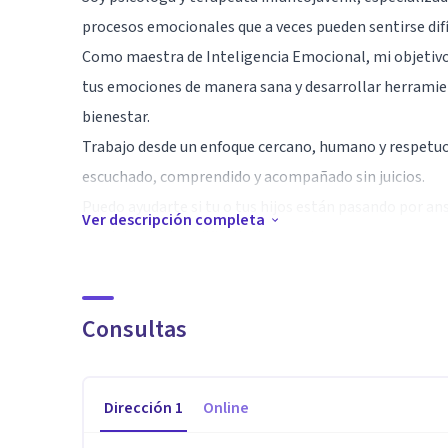
procesos emocionales que a veces pueden sentirse difí
Como maestra de Inteligencia Emocional, mi objetivo
tus emociones de manera sana y desarrollar herramien
bienestar.
Trabajo desde un enfoque cercano, humano y respetuo
escuchado, comprendido y acompañado sin juicios.
Puedo ayudarte si tu o tus hijos están pasando por an
Ver descripción completa
conduta, duelos, dificultades escolares.
Especialidad
Cuento con competencias para evaluación y terapia infa
Consultas
necesitan más atención, así como diseñar estrategias 
Como maestra de inteligencia emocional, acompaño a 
Dirección
1
Online
habilidades, como gestión de emociones, frustración,
habilidades sociales.