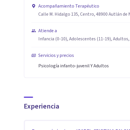
Acompañamiento Terapéutico
Aptitudes
Calle M. Hidalgo 135, Centro, 48900 Autlán de N
Como terapeuta te ofrezco escucha activa, sin juicio,
Atiende a
con profesionalismo y ética, acompañamiento compas
Infancia (0-10), Adolescentes (11-19), Adultos,
observación y análisis clínico, con creatividad terapéu
Servicios y precios
"Creo en la terapia como un espacio de calma, confi
Psicología infanto-juvenil Y Adultos
respeto y herramientas emocionales para que cada pe
Experiencia