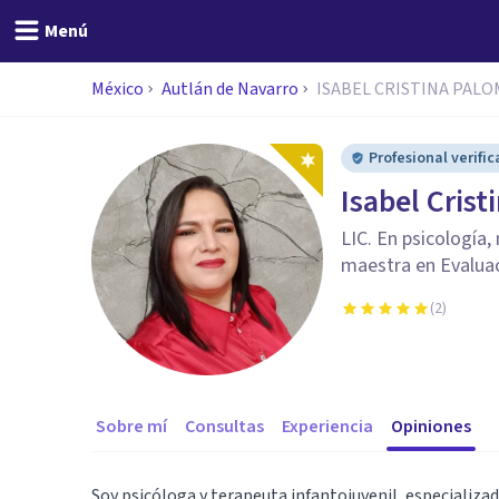
Menú
México
Autlán de Navarro
ISABEL CRISTINA PAL
Profesional verifi
Isabel Cris
LIC. En psicología,
maestra en Evaluaci
(
2
)
Sobre mí
Consultas
Experiencia
Opiniones
Soy psicóloga y terapeuta infantojuvenil, especializa