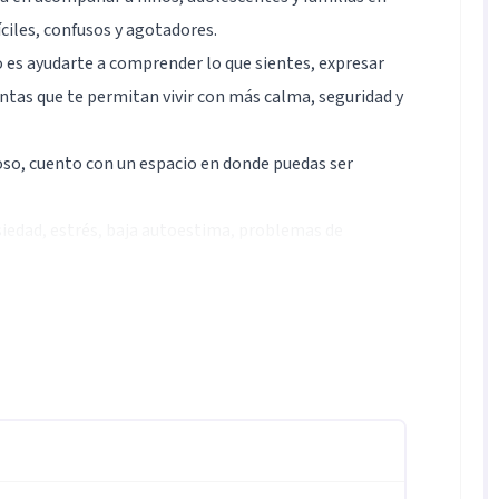
ciles, confusos y agotadores.
 es ayudarte a comprender lo que sientes, expresar
tas que te permitan vivir con más calma, seguridad y
so, cuento con un espacio en donde puedas ser
siedad, estrés, baja autoestima, problemas de
ntil, lo cual me permite identificar las areas que
básicas para el bienestar del niño.
niños adolescentes y adultos a fortalecer
 autoestima, comunicación asertiva, empatía y