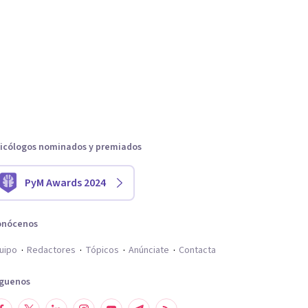
icólogos nominados y premiados
PyM Awards 2024
onócenos
uipo
Redactores
Tópicos
Anúnciate
Contacta
íguenos