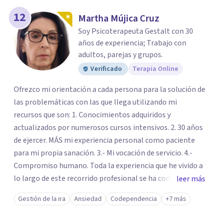
12
Martha Mújica Cruz
Soy Psicoterapeuta Gestalt con 30
años de experiencia; Trabajo con
adultos, parejas y grupos.
Verificado
Terapia Online
Ofrezco mi orientación a cada persona para la solución de
las problemáticas con las que llega utilizando mi
recursos que son: 1. Conocimientos adquiridos y
actualizados por numerosos cursos intensivos. 2. 30 años
de ejercer. MÁS mi experiencia personal como paciente
para mi propia sanación. 3.- Mi vocación de servicio. 4.-
Compromiso humano. Toda la experiencia que he vivido a
lo largo de este recorrido profesional se ha convertido en
leer más
una forma de vida congruente y satisfactoria en mi, por la
Gestión de la ira
Ansiedad
Codependencia
+7 más
certeza de quien soy y de mis objetivos, que me han dado
el mando de mi existencia y este es mi objetivo para mis