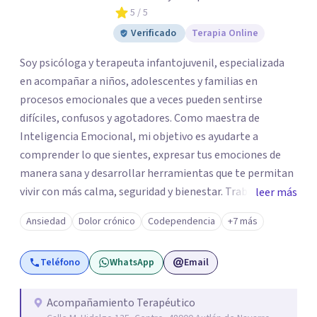
5
/ 5
Verificado
Terapia Online
Soy psicóloga y terapeuta infantojuvenil, especializada
en acompañar a niños, adolescentes y familias en
procesos emocionales que a veces pueden sentirse
difíciles, confusos y agotadores. Como maestra de
Inteligencia Emocional, mi objetivo es ayudarte a
comprender lo que sientes, expresar tus emociones de
manera sana y desarrollar herramientas que te permitan
vivir con más calma, seguridad y bienestar. Trabajo desde
leer más
un enfoque cercano, humano y respetuoso, cuento con un
Ansiedad
Dolor crónico
Codependencia
+7 más
espacio en donde puedas ser escuchado, comprendido y
acompañado sin juicios. Puedo ayudarte si tu o tus hijos
Teléfono
WhatsApp
Email
están pasando por ansiedad, estrés, baja autoestima,
problemas de conduta, duelos, dificultades escolares.
Acompañamiento Terapéutico