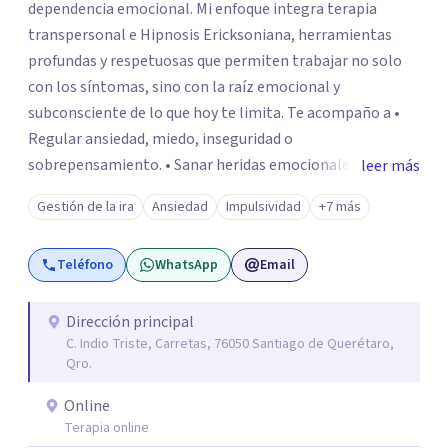
dependencia emocional. Mi enfoque integra terapia
transpersonal e Hipnosis Ericksoniana, herramientas
profundas y respetuosas que permiten trabajar no solo
con los síntomas, sino con la raíz emocional y
subconsciente de lo que hoy te limita. Te acompaño a •
Regular ansiedad, miedo, inseguridad o
sobrepensamiento. • Sanar heridas emocionales y
leer más
fortalecer tu autoestima. . Comprender por qué repites
Gestión de la ira
Ansiedad
Impulsividad
+7 más
ciertos patrones o emociones. Puedes superar lo que te
preocupa y lograr tus objetivos más pronto de lo que
Teléfono
WhatsApp
Email
imaginas. Contáctame por Wahtsapp. Puedo ayudarte.
Dirección principal
C. Indio Triste, Carretas, 76050 Santiago de Querétaro,
Qro.
Online
Terapia online