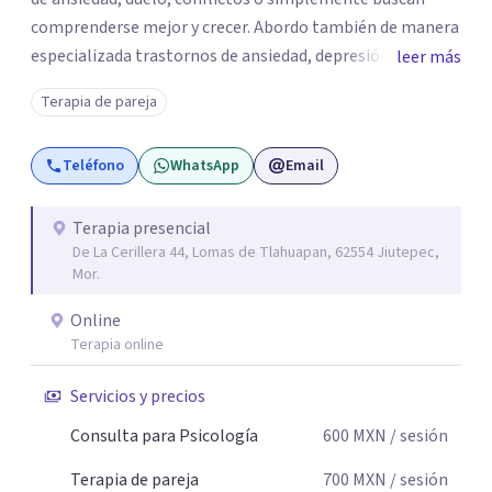
comprenderse mejor y crecer. Abordo también de manera
especializada trastornos de ansiedad, depresión,
leer más
trastornos de atención e hiperactividad, trastornos del
Terapia de pareja
estado de ánimo, problemas emocionales y
conductuales, así como dificultades en el manejo del
Teléfono
WhatsApp
Email
estrés y las emociones. Mi espacio es seguro, respetuoso
y sin juicios: aquí tú eres el protagonista de tu proceso, y
mi labor es escucharte con atención, acompañarte a dar
Terapia presencial
De La Cerillera 44, Lomas de Tlahuapan, 62554 Jiutepec,
sentido a lo que vives y construir juntos caminos hacia tu
Mor.
bienestar. Gracias por confiar en este camino.`
Online
Terapia online
Servicios y precios
Consulta para Psicología
600
MXN
/ sesión
Terapia de pareja
700
MXN
/ sesión