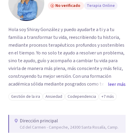
No verificado
Terapia Online
Hola soy Shiray González y puedo ayudarte a ti y a tu
familia a transformar tu vida, reescribiendo tu historia,
mediante procesos terapéuticos profundos y sostenibles
en el tiempo. Yo no solo te ayudo a resolver un problema,
sino te ayudo, guío y acompaño a cambiar tu vida para
vivirla de manera más plena, más consciente y más feliz,
construyendo tu mejor versión. Con una formación
académica sólida mediante posgrados como terapeuta
leer más
breve, familiar e infantil, así como con respaldo
Gestión de la ira
Ansiedad
Codependencia
+7 más
profesional y experiencia clínica de más de 26 años y
personal te acompaño en el proceso con empatía
auténtica y comunicación clara y directa para darte
Dirección principal
seguridad emocional y una dirección firme de tu proceso
Cd del Carmen - Campeche, 24300 Santa Rosalía, Camp.
de cambio.