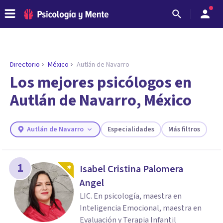
Directorio
México
Autlán de Navarro
ENCONTRAR MI TERAPEUTA
¿Necesitas ayuda para encontrar el
Los mejores psicólogos en
psicólogo adecuado?
Autlán de Navarro, México
Responde a unas breves preguntas y te ofreceremos
los profesionales que más se ajustan a tus
necesidades.
Autlán de Navarro
Especialidades
Más filtros
Responder cuestionario
1
Isabel Cristina Palomera
Angel
LIC. En psicología, maestra en
Inteligencia Emocional, maestra en
Evaluación y Terapia Infantil