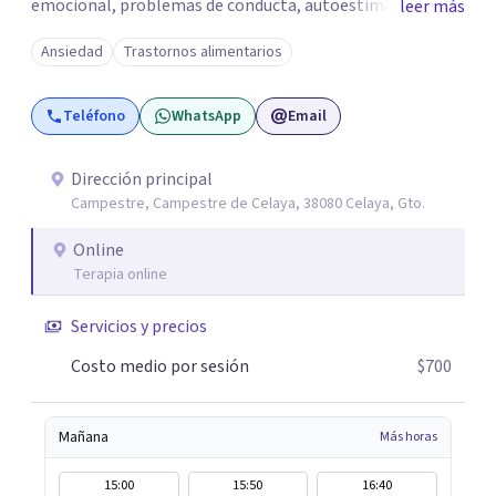
emocional, problemas de conducta, autoestima y
leer más
desarrollo de habilidades sociales y emocionales en
Ansiedad
Trastornos alimentarios
población infantil y juvenil. Me mantengo en constante
formación y actualización para brindar el
Teléfono
WhatsApp
Email
acompañamiento más efectivo a cada persona. Ofrezco
un espacio de apoyo, educación sobre salud mental y
alimentación consciente, adaptado a las necesidades de
Dirección principal
Campestre, Campestre de Celaya, 38080 Celaya, Gto.
cada paciente y su familia. Atiendo de forma online.
Puedes reservar tu primera sesión directamente desde mi
Online
perfil.
Terapia online
Servicios y precios
Costo medio por sesión
$700
Mañana
Más horas
15:00
15:50
16:40