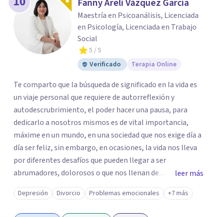
10
Fanny Areli Vázquez García
Maestría en Psicoanálisis, Licenciada
en Psicología, Licenciada en Trabajo
Social
5
/ 5
Verificado
Terapia Online
Te comparto que la búsqueda de significado en la vida es
un viaje personal que requiere de autorreflexión y
autodescrubrimiento, el poder hacer una pausa, para
dedicarlo a nosotros mismos es de vital importancia,
máxime en un mundo, en una sociedad que nos exige día a
día ser feliz, sin embargo, en ocasiones, la vida nos lleva
por diferentes desafíos que pueden llegar a ser
abrumadores, dolorosos o que nos llenan de
leer más
preocupación al momento de tratar de resolverlos. Si
Depresión
Divorcio
Problemas emocionales
+7 más
sientes que estos desafíos, dificultan tu vida, te invito a
que exploremos juntos las situaciones que estás viviendo