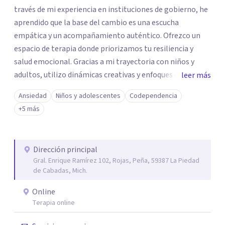
través de mi experiencia en instituciones de gobierno, he
aprendido que la base del cambio es una escucha
empática y un acompañamiento auténtico. ​Ofrezco un
espacio de terapia donde priorizamos tu resiliencia y
salud emocional. Gracias a mi trayectoria con niños y
adultos, utilizo dinámicas creativas y enfoques adaptados
leer más
a tus necesidades específicas. Estoy aquí para escucharte
Ansiedad
Niños y adolescentes
Codependencia
y brindarte las herramientas necesarias para fortalecer
+5 más
tu paz mental.
Dirección principal
Gral. Enrique Ramírez 102, Rojas, Peña, 59387 La Piedad
de Cabadas, Mich.
Online
Terapia online