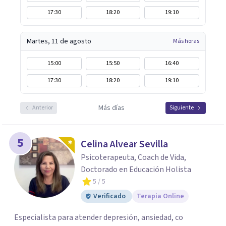
17:30
18:20
19:10
Martes, 11 de agosto
Más horas
15:00
15:50
16:40
17:30
18:20
19:10
Más días
Anterior
Siguiente
5
Celina Alvear Sevilla
Psicoterapeuta, Coach de Vida,
Doctorado en Educación Holista
5
/ 5
Verificado
Terapia Online
Especialista para atender depresión, ansiedad, co