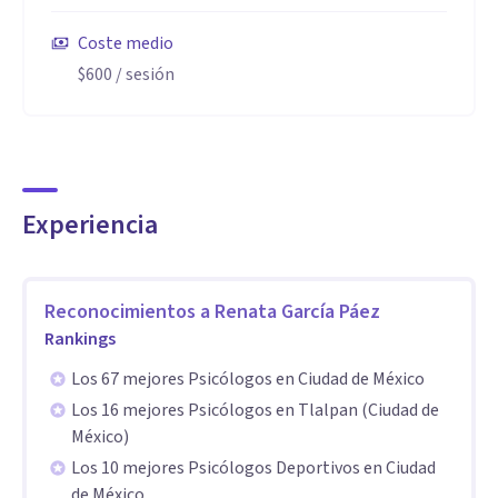
• Terapia Racional Emotiva Conductual (TREC)
Coste medio
• Ansiedad, estrés y pensamientos recurrentes
$600
/ sesión
• Regulación emocional y gestión de impulsos
• Autoestima, autoexigencia y creencias limitantes
• Procesos de duelo y cambios de vida
• Dificultades en relaciones interpersonales
• Toma de decisiones y claridad personal
Experiencia
Acompaño a personas que buscan no solo sentirse
Reconocimientos a
Renata García Páez
escuchadas, sino también comprenderse mejor y generar
Rankings
cambios reales en su día a día.
Los 67 mejores Psicólogos en Ciudad de México
Aptitudes
Los 16 mejores Psicólogos en Tlalpan (Ciudad de
México)
APTITUDES
Los 10 mejores Psicólogos Deportivos en Ciudad
de México