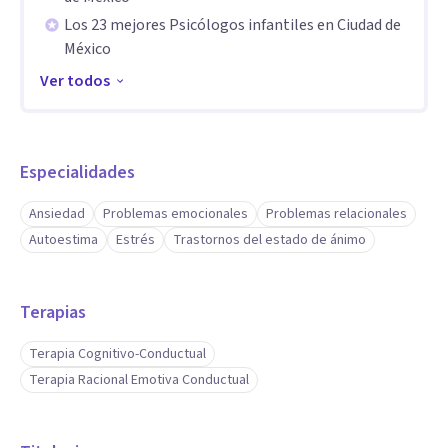
• Escucha empática y genuina que facilita la confianza desde
Los 23 mejores Psicólogos infantiles en Ciudad de
el primer momento
México
• Capacidad para ayudarte a ver nuevas perspectivas y
Ver todos
generar cambios significativos
• Trato cálido, cercano y humano
• Acompañamiento respetuoso y sin juicios
Especialidades
• Comunicación clara que facilita la comprensión emocional
Ansiedad
Problemas emocionales
Problemas relacionales
• Sensibilidad para identificar patrones de pensamiento que
Autoestima
Estrés
Trastornos del estado de ánimo
generan malestar
• Enfoque práctico para trabajar cambios reales en tu día a
día
Terapias
Terapia Cognitivo-Conductual
Terapia Racional Emotiva Conductual