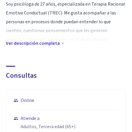
Soy psicóloga de 27 años, especializada en Terapia Racional
Emotiva Conductual (TREC). Me gusta acompañar a las
personas en procesos donde puedan entender lo que
sienten, cuestionar pensamientos que les generan
malestar y aprender a tratarse con más amabilidad.
Ver descripción completa
Creo en un espacio terapéutico cercano, seguro y sin juicios,
donde puedas ser tú mismo/a y avanzar a tu propio ritmo.
Consultas
Mi objetivo es ayudarte a construir herramientas que te
permitan sentirte en mayor calma, tomar decisiones con
claridad y vivir de una manera más consciente y equilibrada.
Online
Especialidad
COMPETENCIAS Y ESPECIALIDADES
Atiende a
Adultos, Tercera edad (65+)