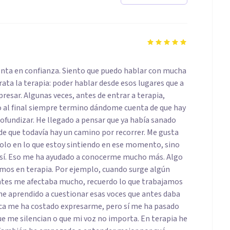
ienta en confianza. Siento que puedo hablar con mucha
trata la terapia: poder hablar desde esos lugares que a
sar. Algunas veces, antes de entrar a terapia,
o al final siempre termino dándome cuenta de que hay
rofundizar. He llegado a pensar que ya había sanado
de que todavía hay un camino por recorrer. Me gusta
olo en lo que estoy sintiendo en ese momento, sino
 así. Eso me ha ayudado a conocerme mucho más. Algo
emos en terapia. Por ejemplo, cuando surge algún
ntes me afectaba mucho, recuerdo lo que trabajamos
 he aprendido a cuestionar esas voces que antes daba
ca me ha costado expresarme, pero sí me ha pasado
e me silencian o que mi voz no importa. En terapia he