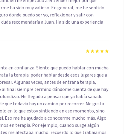
. También he empezado a entender mejor por qué
erme ha sido muy valioso. En general, me he sentido
ro donde puedo ser yo, reflexionar y salir con
n duda recomendaría a Juan. Ha sido una experiencia
ienta en confianza. Siento que puedo hablar con mucha
trata la terapia: poder hablar desde esos lugares que a
sar. Algunas veces, antes de entrar a terapia,
o al final siempre termino dándome cuenta de que hay
rofundizar. He llegado a pensar que ya había sanado
de que todavía hay un camino por recorrer. Me gusta
olo en lo que estoy sintiendo en ese momento, sino
 así. Eso me ha ayudado a conocerme mucho más. Algo
emos en terapia. Por ejemplo, cuando surge algún
ntes me afectaba mucho, recuerdo lo que trabajamos