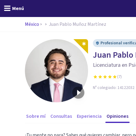
Menú
México
Juan Pablo Muñoz Martínez
Profesional verifi
Juan Pablo
Licenciatura en Ps
(
7
)
Nº colegiado:
14122032
Sobre mí
Consultas
Experiencia
Opiniones
¿Tu mente no para? Sabes qué quieres cambiar, pero 