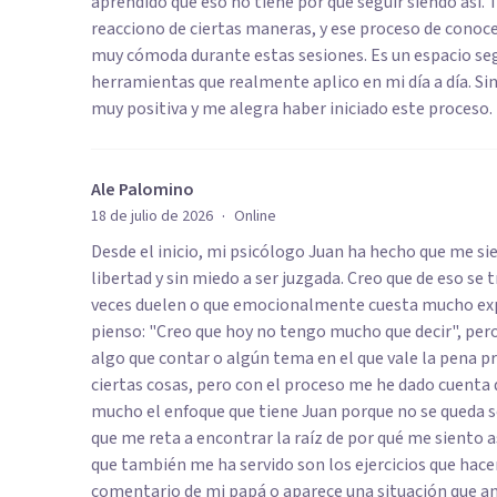
aprendido que eso no tiene por qué seguir siendo así
reacciono de ciertas maneras, y ese proceso de conoc
muy cómoda durante estas sesiones. Es un espacio segu
herramientas que realmente aplico en mi día a día. Si
muy positiva y me alegra haber iniciado este proceso.
Ale Palomino
·
18 de julio de 2026
Online
Desde el inicio, mi psicólogo Juan ha hecho que me s
libertad y sin miedo a ser juzgada. Creo que de eso se 
veces duelen o que emocionalmente cuesta mucho expre
pienso: "Creo que hoy no tengo mucho que decir", per
algo que contar o algún tema en el que vale la pena p
ciertas cosas, pero con el proceso me he dado cuenta 
mucho el enfoque que tiene Juan porque no se queda s
que me reta a encontrar la raíz de por qué me siento
que también me ha servido son los ejercicios que hac
comentario de mi papá o aparece una situación que a