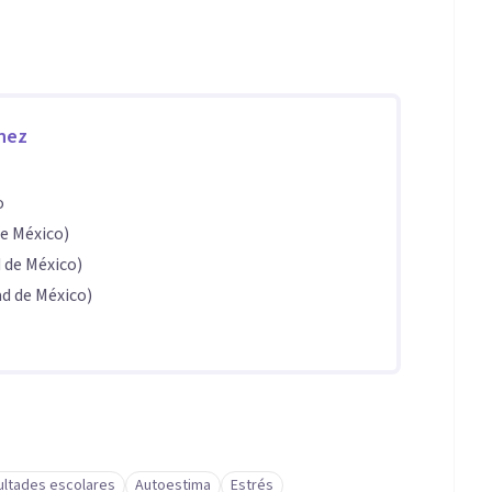
nez
o
de México)
 de México)
d de México)
cultades escolares
Autoestima
Estrés