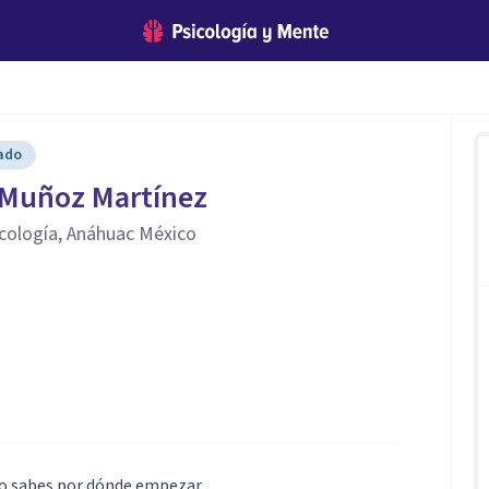
cado
 Muñoz Martínez
icología, Anáhuac México
no sabes por dónde empezar.