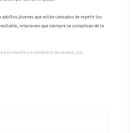
 adultos jóvenes que están cansados de repetir los
estable, relaciones que siempre se complican de la
ona tu mente y a cambiarla de verdad, con
e los enfoques con mayor respaldo científico en
ión Conductual según lo que cada proceso requiera.
ucturación cognitiva, registro de pensamientos,
onal. No es magia ni intuición, es método.