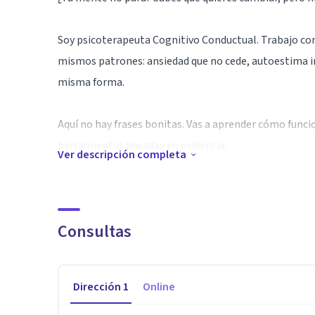
Soy psicoterapeuta Cognitivo Conductual. Trabajo con
mismos patrones: ansiedad que no cede, autoestima in
misma forma.
Aquí no hay frases bonitas. Vas a aprender cómo funci
herramientas basadas en evidencia.
Ver descripción completa
Especialidad
Trabajo desde la Terapia Cognitivo-Conductual, uno d
psicología. Integro técnicas de Mindfulness y Activac
Consultas
En sesión trabajo con herramientas concretas: reestr
Dirección
1
Online
exposición gradual, psicoeducación y regulación emoci